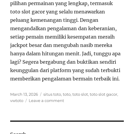
pilihan permainan yang lengkap, termasuk
toto slot gacor yang selalu menawarkan
peluang kemenangan tinggi. Dengan
mengandalkan pengalaman dan keberanian,
setiap pemain memiliki kesempatan meraih
jackpot besar dan mengubah nasib mereka
hanya dalam hitungan menit. Jadi, tunggu apa
lagi? Segera bergabung dan buktikan sendiri
keunggulan dari platform yang sudah terbukti
memberikan pengalaman bermain terbaik ini.
Posted
Tags
March 13, 2026
situs toto
,
toto
,
toto slot
,
toto slot gacor
,
on
on
vwtoto
Leave a comment
Situs
Toto
Slot
Gacor
Favorit