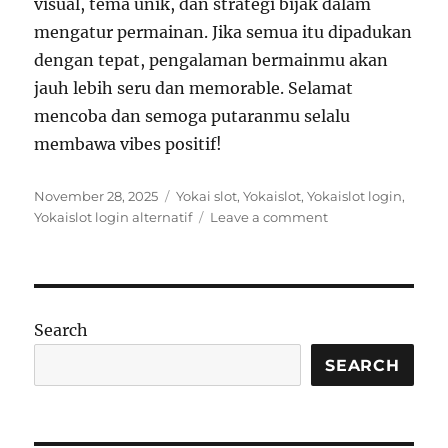
visual, tema unik, dan strategi bijak dalam
mengatur permainan. Jika semua itu dipadukan
dengan tepat, pengalaman bermainmu akan
jauh lebih seru dan memorable. Selamat
mencoba dan semoga putaranmu selalu
membawa vibes positif!
Posted
Tags
November 28, 2025
Yokai slot
,
Yokaislot
,
Yokaislot login
,
on
on
Yokaislot login alternatif
Leave a comment
Petualangan
Seru
di
Dunia
Slot
Search
Online
Modern
SEARCH