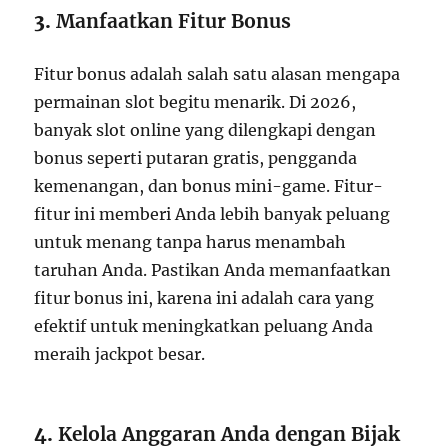
3.
Manfaatkan Fitur Bonus
Fitur bonus adalah salah satu alasan mengapa
permainan slot begitu menarik. Di 2026,
banyak slot online yang dilengkapi dengan
bonus seperti putaran gratis, pengganda
kemenangan, dan bonus mini-game. Fitur-
fitur ini memberi Anda lebih banyak peluang
untuk menang tanpa harus menambah
taruhan Anda. Pastikan Anda memanfaatkan
fitur bonus ini, karena ini adalah cara yang
efektif untuk meningkatkan peluang Anda
meraih jackpot besar.
4.
Kelola Anggaran Anda dengan Bijak