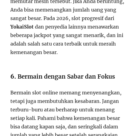
memutar mesin tersebut. Jika Anda beruntung,
Anda bisa memenangkan jumlah uang yang
sangat besar. Pada 2026, slot progresif dari
YokaiSlot
dan penyedia lainnya menawarkan
beberapa jackpot yang sangat menarik, dan ini
adalah salah satu cara terbaik untuk meraih
kemenangan besar.
6.
Bermain dengan Sabar dan Fokus
Bermain slot online memang menyenangkan,
tetapi juga membutuhkan kesabaran. Jangan
terburu-buru atau berharap untuk menang
setiap kali. Pahami bahwa kemenangan besar
bisa datang kapan saja, dan seringkali dalam
jumlah yang lebih besar setelah serangkaian