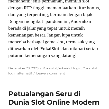
memahami jenis permainan, memilih slot
dengan RTP tinggi, memanfaatkan fitur bonus,
dan yang terpenting, bermain dengan bijak.
Dengan mengikuti panduan ini, Anda akan
berada di jalur yang tepat untuk meraih
kemenangan besar. Jangan lupa untuk
mencoba berbagai game slot, termasuk yang
ditawarkan oleh
YokaiSlot
, dan nikmati setiap
putaran kemenangan yang datang!
Posted
Tags
December 28, 2025
Yokaislot
,
Yokaislot login
,
Yokaislot
on
on
login alternatif
Leave a comment
Panduan
Lengkap
Slot
Petualangan Seru di
Online:
Menangkan
Dunia Slot Online Modern
Jackpot
Besar