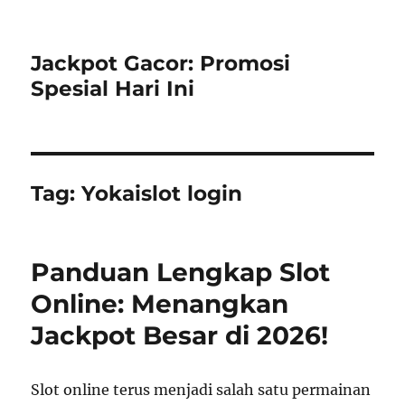
Jackpot Gacor: Promosi
Spesial Hari Ini
Tag:
Yokaislot login
Panduan Lengkap Slot
Online: Menangkan
Jackpot Besar di 2026!
Slot online terus menjadi salah satu permainan