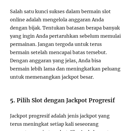
Salah satu kunci sukses dalam bermain slot
online adalah mengelola anggaran Anda
dengan bijak. Tentukan batasan berapa banyak
yang ingin Anda pertaruhkan sebelum memulai
permainan. Jangan tergoda untuk terus
bermain setelah mencapai batas tersebut.
Dengan anggaran yang jelas, Anda bisa
bermain lebih lama dan meningkatkan peluang
untuk memenangkan jackpot besar.
5.
Pilih Slot dengan Jackpot Progresif
Jackpot progresif adalah jenis jackpot yang
terus meningkat setiap kali seseorang