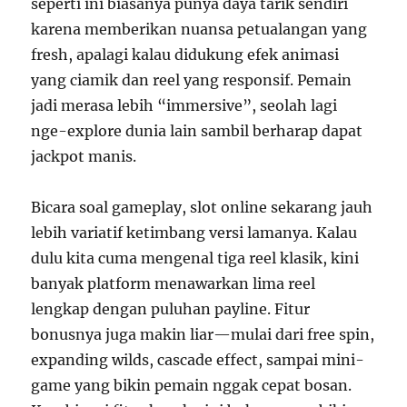
seperti ini biasanya punya daya tarik sendiri
karena memberikan nuansa petualangan yang
fresh, apalagi kalau didukung efek animasi
yang ciamik dan reel yang responsif. Pemain
jadi merasa lebih “immersive”, seolah lagi
nge-explore dunia lain sambil berharap dapat
jackpot manis.
Bicara soal gameplay, slot online sekarang jauh
lebih variatif ketimbang versi lamanya. Kalau
dulu kita cuma mengenal tiga reel klasik, kini
banyak platform menawarkan lima reel
lengkap dengan puluhan payline. Fitur
bonusnya juga makin liar—mulai dari free spin,
expanding wilds, cascade effect, sampai mini-
game yang bikin pemain nggak cepat bosan.