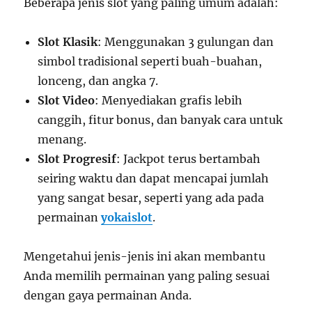
Beberapa jenis slot yang paling umum adalah:
Slot Klasik
: Menggunakan 3 gulungan dan
simbol tradisional seperti buah-buahan,
lonceng, dan angka 7.
Slot Video
: Menyediakan grafis lebih
canggih, fitur bonus, dan banyak cara untuk
menang.
Slot Progresif
: Jackpot terus bertambah
seiring waktu dan dapat mencapai jumlah
yang sangat besar, seperti yang ada pada
permainan
yokaislot
.
Mengetahui jenis-jenis ini akan membantu
Anda memilih permainan yang paling sesuai
dengan gaya permainan Anda.