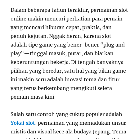
di
Dalam beberapa tahun terakhir, permainan slot
2026!
online makin mencuri perhatian para pemain
yang mencari hiburan cepat, praktis, dan
penuh kejutan. Nggak heran, karena slot
adalah tipe game yang bener-bener “plug and
play”—tinggal masuk, putar, dan biarkan
keberuntungan bekerja. Di tengah banyaknya
pilihan yang beredar, satu hal yang bikin game
ini makin seru adalah inovasi tema dan fitur
yang terus berkembang mengikuti selera
pemain masa kini.
Salah satu contoh yang cukup populer adalah
Yokai slot
, permainan yang memadukan unsur
mistis dan visual kece ala budaya Jepang. Tema