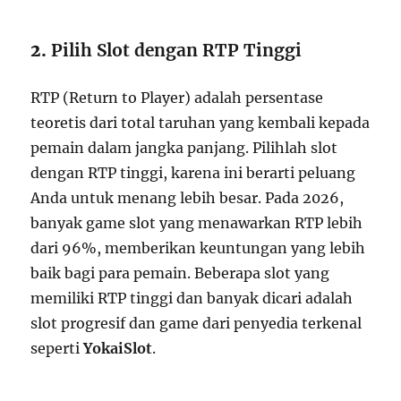
2.
Pilih Slot dengan RTP Tinggi
RTP (Return to Player) adalah persentase
teoretis dari total taruhan yang kembali kepada
pemain dalam jangka panjang. Pilihlah slot
dengan RTP tinggi, karena ini berarti peluang
Anda untuk menang lebih besar. Pada 2026,
banyak game slot yang menawarkan RTP lebih
dari 96%, memberikan keuntungan yang lebih
baik bagi para pemain. Beberapa slot yang
memiliki RTP tinggi dan banyak dicari adalah
slot progresif dan game dari penyedia terkenal
seperti
YokaiSlot
.