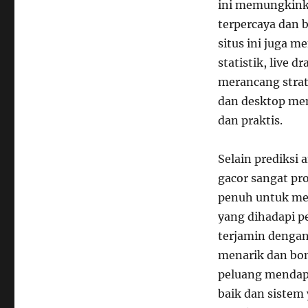
ini memungkinka
terpercaya dan 
situs ini juga m
statistik, live
merancang strat
dan desktop me
dan praktis.
Selain prediksi 
gacor sangat pr
penuh untuk me
yang dihadapi p
terjamin dengan
menarik dan bo
peluang mendapa
baik dan sistem 