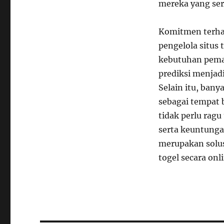
mereka yang ser
Komitmen terhad
pengelola situs
kebutuhan pema
prediksi menjad
Selain itu, bany
sebagai tempat
tidak perlu rag
serta keuntunga
merupakan solus
togel secara onli