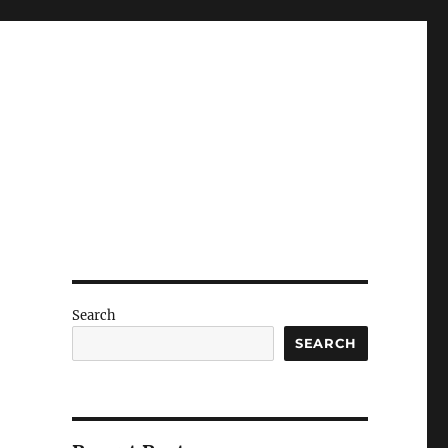
Search
SEARCH