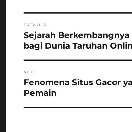
Post
PREVIOUS
navigation
Sejarah Berkembangnya 
Previous
post:
bagi Dunia Taruhan Onli
NEXT
Fenomena Situs Gacor y
Next
post:
Pemain