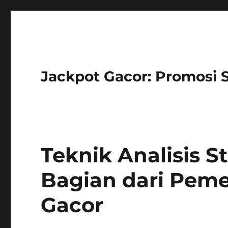
Jackpot Gacor: Promosi Sp
Teknik Analisis S
Bagian dari Peme
Gacor