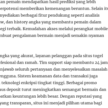
n pemain mendapatkan hasil prediksi yang lebih
berpotensi memberikan kemenangan beruntun. Selain it
enyediakan berbagai fitur pendukung seperti analisis
 draw, dan history angka yang membantu pemain dalam
egi terbaik. Kemudahan akses melalui perangkat mobile
mbuat pengalaman bermain menjadi semakin nyaman
angka yang akurat, layanan pelanggan pada situs togel
ofesional dan ramah. Tim support siap membantu 24 jam
njawab seluruh pertanyaan dan menyelesaikan masalah
engguna. Sistem keamanan data dan transaksi juga
 teknologi enkripsi tingkat tinggi. Berbagai promo
nus deposit turut meningkatkan semangat bermain dan
tkan keuntungan lebih besar. Dengan reputasi yang
yang transparan, situs ini menjadi pilihan utama bagi