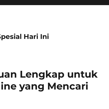
esial Hari Ini
uan Lengkap untuk
ine yang Mencari