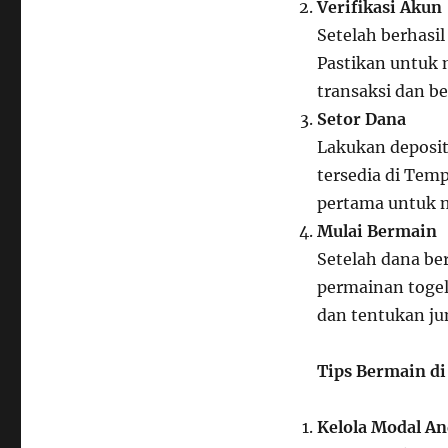
Verifikasi Akun
Setelah berhasi
Pastikan untuk 
transaksi dan b
Setor Dana
Lakukan deposi
tersedia di Tem
pertama untuk 
Mulai Bermain
Setelah dana be
permainan togel
dan tentukan ju
Tips Bermain d
Kelola Modal An