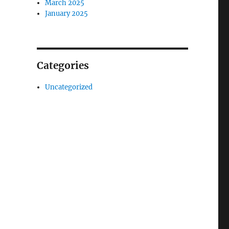
March 2025
January 2025
Categories
Uncategorized