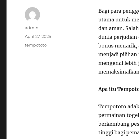
Bagi para pengge
utama untuk m
Author
admin
dan aman. Salah
Posted
April 27, 2025
dunia perjudian
on
Tags
tempototo
bonus menarik, 
menjadi pilihan 
mengenal lebih 
memaksimalkan
Apa itu Tempot
Tempototo adala
permainan togel 
berkembang pes
tinggi bagi pe