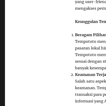
yang user-frie
mengakses perma
Keunggulan Te
Beragam Pilihan
Tempototo menaw
pasaran lokal hi
Tempototo memas
sesuai dengan st
banyak kesempa
Keamanan Terj
Salah satu aspek
keamanan. Temp
transaksi para 
informasi yang 