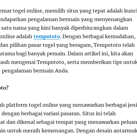
mar togel online, memilih situs yang tepat adalah kunc
endapatkan pengalaman bermain yang menyenangkan
 satu nama yang kini banyak diperbincangkan dalam
 online adalah
tempototo
. Dengan berbagai kemudahan,
dan pilihan pasar togel yang beragam, Tempototo telah
utama bagi banyak pemain. Dalam artikel ini, kita akan
jauh mengenai Tempototo, serta memberikan tips untu
 pengalaman bermain Anda.
oto?
h platform togel online yang menawarkan berbagai jeni
dengan berbagai variasi pasaran. Situs ini telah
at dan dikenal sebagai tempat yang menawarkan pelua
main untuk meraih kemenangan. Dengan desain antarmu