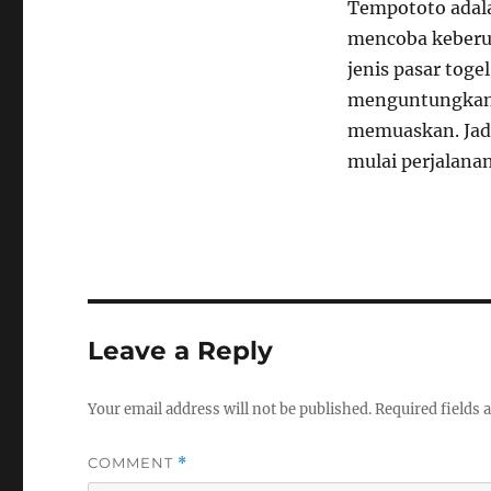
Tempototo adala
mencoba keberu
jenis pasar tog
menguntungkan
memuaskan. Jadi
mulai perjalan
Leave a Reply
Your email address will not be published.
Required fields
COMMENT
*