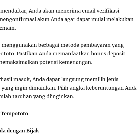
l mendaftar, Anda akan menerima email verifikasi.
mengonfirmasi akun Anda agar dapat mulai melakukan
ermain.
t menggunakan berbagai metode pembayaran yang
pototo. Pastikan Anda memanfaatkan bonus deposit
memaksimalkan potensi kemenangan.
rhasil masuk, Anda dapat langsung memilih jenis
 yang ingin dimainkan. Pilih angka keberuntungan And
mlah taruhan yang diinginkan.
i Tempototo
da dengan Bijak