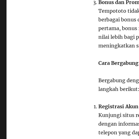
Bonus dan Pro
Tempototo tida
berbagai bonus
pertama, bonus 
nilai lebih bagi
meningkatkan s
Cara Bergabung
Bergabung deng
langkah berikut
Registrasi Akun
Kunjungi situs r
dengan informas
telepon yang da