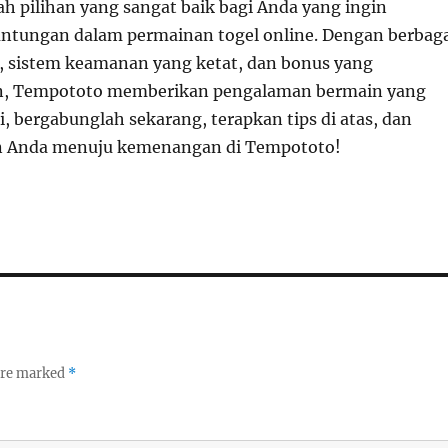
h pilihan yang sangat baik bagi Anda yang ingin
ntungan dalam permainan togel online. Dengan berbag
el, sistem keamanan yang ketat, dan bonus yang
, Tempototo memberikan pengalaman bermain yang
, bergabunglah sekarang, terapkan tips di atas, dan
an Anda menuju kemenangan di Tempototo!
 are marked
*