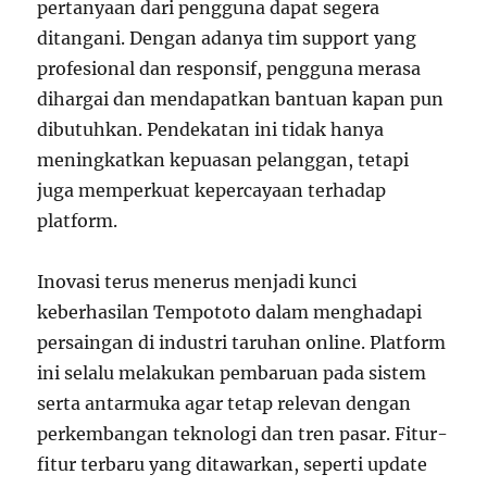
pertanyaan dari pengguna dapat segera
ditangani. Dengan adanya tim support yang
profesional dan responsif, pengguna merasa
dihargai dan mendapatkan bantuan kapan pun
dibutuhkan. Pendekatan ini tidak hanya
meningkatkan kepuasan pelanggan, tetapi
juga memperkuat kepercayaan terhadap
platform.
Inovasi terus menerus menjadi kunci
keberhasilan Tempototo dalam menghadapi
persaingan di industri taruhan online. Platform
ini selalu melakukan pembaruan pada sistem
serta antarmuka agar tetap relevan dengan
perkembangan teknologi dan tren pasar. Fitur-
fitur terbaru yang ditawarkan, seperti update