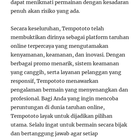
dapat menikmati permainan dengan kesadaran
penuh akan risiko yang ada.
Secara keseluruhan, Tempototo telah
membuktikan dirinya sebagai platform taruhan
online terpercaya yang mengutamakan
kenyamanan, keamanan, dan inovasi. Dengan
berbagai promo menarik, sistem keamanan
yang canggih, serta layanan pelanggan yang
responsif, Tempototo menawarkan
pengalaman bermain yang menyenangkan dan
profesional. Bagi Anda yang ingin mencoba
peruntungan di dunia taruhan online,
Tempototo layak untuk dijadikan pilihan
utama. Selalu ingat untuk bermain secara bijak
dan bertanggung jawab agar setiap