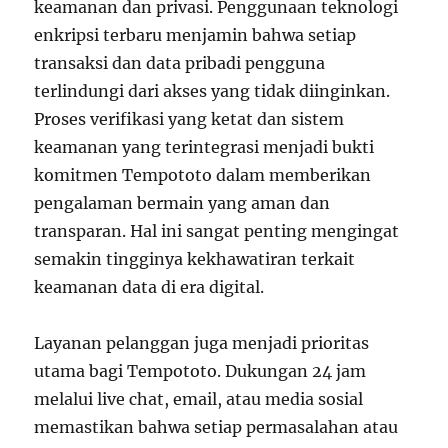
keamanan dan privasi. Penggunaan teknologi
enkripsi terbaru menjamin bahwa setiap
transaksi dan data pribadi pengguna
terlindungi dari akses yang tidak diinginkan.
Proses verifikasi yang ketat dan sistem
keamanan yang terintegrasi menjadi bukti
komitmen Tempototo dalam memberikan
pengalaman bermain yang aman dan
transparan. Hal ini sangat penting mengingat
semakin tingginya kekhawatiran terkait
keamanan data di era digital.
Layanan pelanggan juga menjadi prioritas
utama bagi Tempototo. Dukungan 24 jam
melalui live chat, email, atau media sosial
memastikan bahwa setiap permasalahan atau