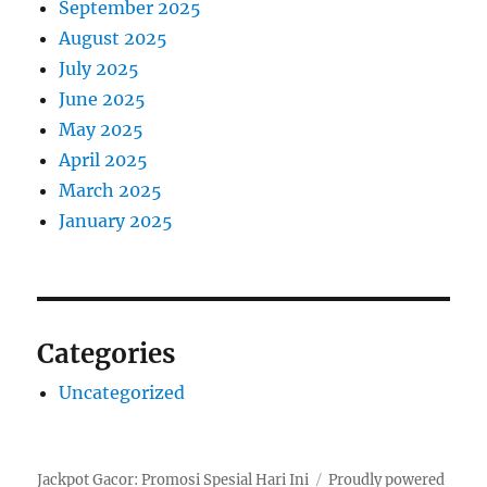
September 2025
August 2025
July 2025
June 2025
May 2025
April 2025
March 2025
January 2025
Categories
Uncategorized
Jackpot Gacor: Promosi Spesial Hari Ini
Proudly powered