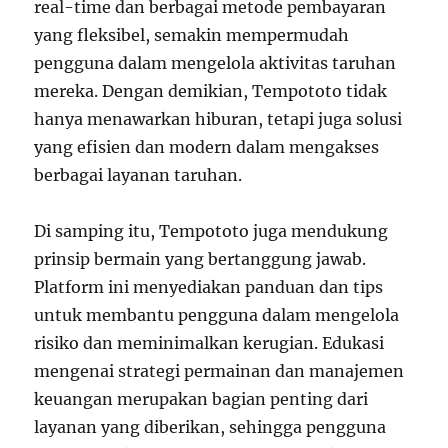
real-time dan berbagai metode pembayaran
yang fleksibel, semakin mempermudah
pengguna dalam mengelola aktivitas taruhan
mereka. Dengan demikian, Tempototo tidak
hanya menawarkan hiburan, tetapi juga solusi
yang efisien dan modern dalam mengakses
berbagai layanan taruhan.
Di samping itu, Tempototo juga mendukung
prinsip bermain yang bertanggung jawab.
Platform ini menyediakan panduan dan tips
untuk membantu pengguna dalam mengelola
risiko dan meminimalkan kerugian. Edukasi
mengenai strategi permainan dan manajemen
keuangan merupakan bagian penting dari
layanan yang diberikan, sehingga pengguna