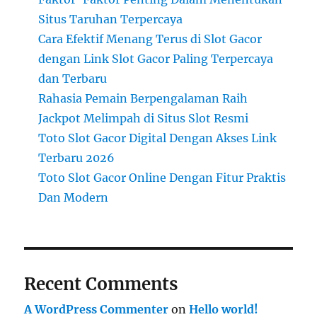
Situs Taruhan Terpercaya
Cara Efektif Menang Terus di Slot Gacor
dengan Link Slot Gacor Paling Terpercaya
dan Terbaru
Rahasia Pemain Berpengalaman Raih
Jackpot Melimpah di Situs Slot Resmi
Toto Slot Gacor Digital Dengan Akses Link
Terbaru 2026
Toto Slot Gacor Online Dengan Fitur Praktis
Dan Modern
Recent Comments
A WordPress Commenter
on
Hello world!