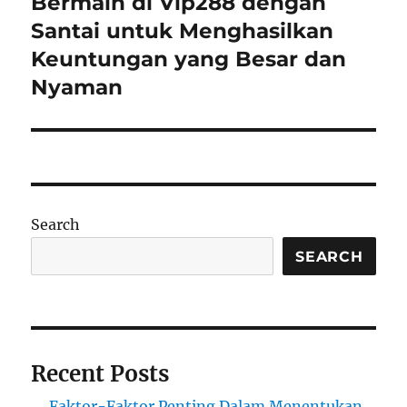
Bermain di Vip288 dengan
Next
post:
Santai untuk Menghasilkan
Keuntungan yang Besar dan
Nyaman
Search
SEARCH
Recent Posts
Faktor-Faktor Penting Dalam Menentukan