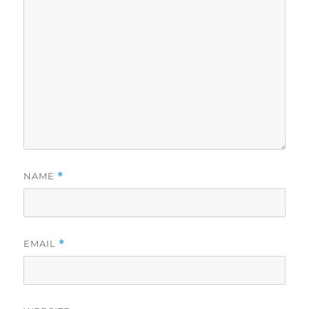
NAME
*
EMAIL
*