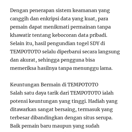
Dengan penerapan sistem keamanan yang
canggih dan enkripsi data yang kuat, para
pemain dapat menikmati permainan tanpa
khawatir tentang kebocoran data pribadi.
Selain itu, hasil pengundian togel SDY di
TEMPOTOTO selalu diperbarui secara langsung
dan akurat, sehingga pengguna bisa
memeriksa hasilnya tanpa menunggu lama.
Keuntungan Bermain di TEMPOTOTO
Salah satu daya tarik dari TEMPOTOTO ialah
potensi keuntungan yang tinggi. Hadiah yang
ditawarkan sangat bersaing, termasuk yang
terbesar dibandingkan dengan situs serupa.
Baik pemain baru maupun yang sudah