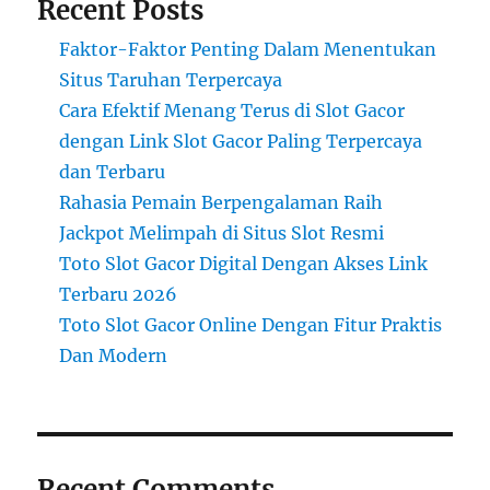
Recent Posts
Faktor-Faktor Penting Dalam Menentukan
Situs Taruhan Terpercaya
Cara Efektif Menang Terus di Slot Gacor
dengan Link Slot Gacor Paling Terpercaya
dan Terbaru
Rahasia Pemain Berpengalaman Raih
Jackpot Melimpah di Situs Slot Resmi
Toto Slot Gacor Digital Dengan Akses Link
Terbaru 2026
Toto Slot Gacor Online Dengan Fitur Praktis
Dan Modern
Recent Comments