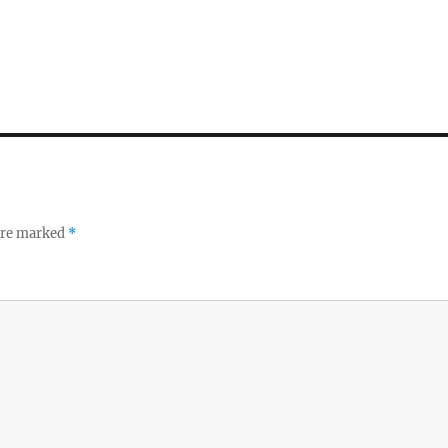
 are marked
*