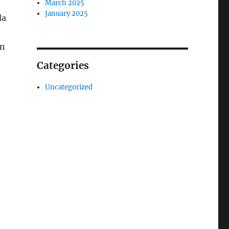
March 2025
January 2025
da
an
Categories
Uncategorized