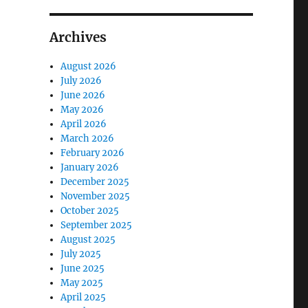
Archives
August 2026
July 2026
June 2026
May 2026
April 2026
March 2026
February 2026
January 2026
December 2025
November 2025
October 2025
September 2025
August 2025
July 2025
June 2025
May 2025
April 2025