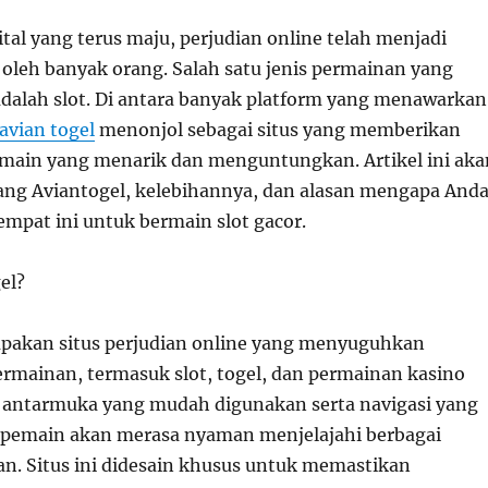
tal yang terus maju, perjudian online telah menjadi
 oleh banyak orang. Salah satu jenis permainan yang
adalah slot. Di antara banyak platform yang menawarkan
avian togel
menonjol sebagai situs yang memberikan
main yang menarik dan menguntungkan. Artikel ini aka
ng Aviantogel, kelebihannya, dan alasan mengapa And
empat ini untuk bermain slot gacor.
el?
pakan situs perjudian online yang menyuguhkan
permainan, termasuk slot, togel, dan permainan kasino
 antarmuka yang mudah digunakan serta navigasi yang
 pemain akan merasa nyaman menjelajahi berbagai
an. Situs ini didesain khusus untuk memastikan