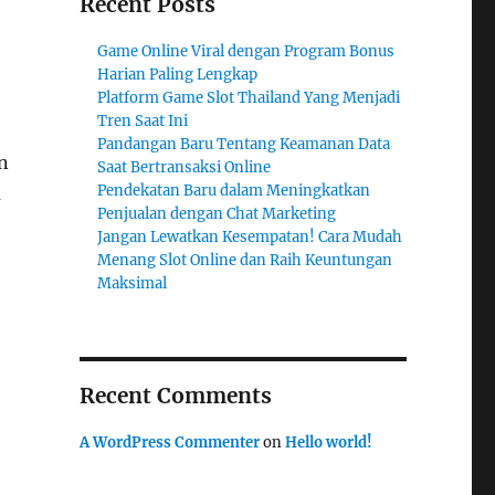
Recent Posts
Game Online Viral dengan Program Bonus
Harian Paling Lengkap
Platform Game Slot Thailand Yang Menjadi
Tren Saat Ini
Pandangan Baru Tentang Keamanan Data
n
Saat Bertransaksi Online
Pendekatan Baru dalam Meningkatkan
a
Penjualan dengan Chat Marketing
Jangan Lewatkan Kesempatan! Cara Mudah
Menang Slot Online dan Raih Keuntungan
Maksimal
Recent Comments
A WordPress Commenter
on
Hello world!