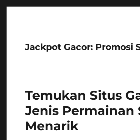
Jackpot Gacor: Promosi Sp
Temukan Situs G
Jenis Permainan 
Menarik