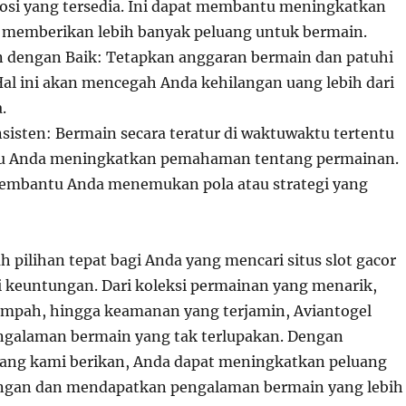
si yang tersedia. Ini dapat membantu meningkatkan
 memberikan lebih banyak peluang untuk bermain.
 dengan Baik: Tetapkan anggaran bermain dan patuhi
 Hal ini akan mencegah Anda kehilangan uang lebih dari
.
sisten: Bermain secara teratur di waktuwaktu tertentu
 Anda meningkatkan pemahaman tentang permainan.
membantu Anda menemukan pola atau strategi yang
h pilihan tepat bagi Anda yang mencari situs slot gacor
 keuntungan. Dari koleksi permainan yang menarik,
mpah, hingga keamanan yang terjamin, Aviantogel
galaman bermain yang tak terlupakan. Dengan
yang kami berikan, Anda dapat meningkatkan peluang
gan dan mendapatkan pengalaman bermain yang lebih