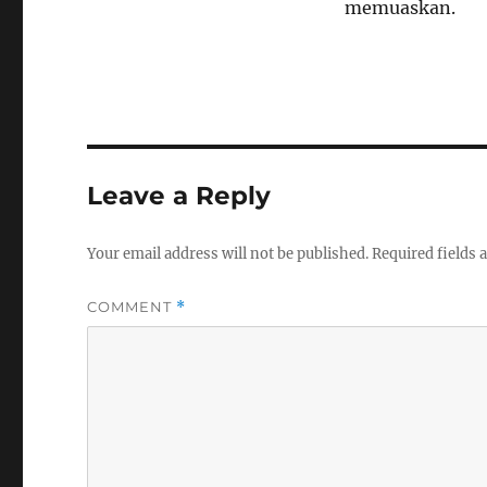
memuaskan.
Leave a Reply
Your email address will not be published.
Required fields
COMMENT
*