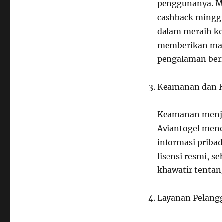
penggunanya. Mu
cashback mingg
dalam meraih k
memberikan man
pengalaman ber
Keamanan dan 
Keamanan menjad
Aviantogel mene
informasi pribad
lisensi resmi, 
khawatir tentan
Layanan Pelang