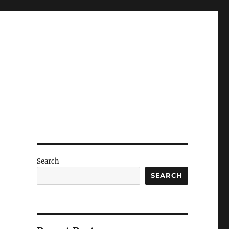
Search
SEARCH