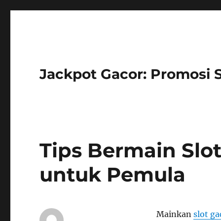
Jackpot Gacor: Promosi Sp
Tips Bermain Slot
untuk Pemula
Mainkan
slot ga