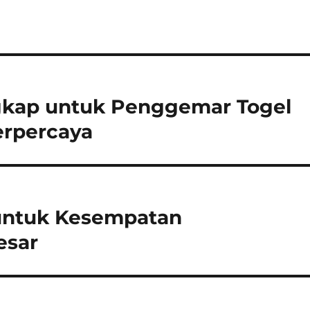
ngkap untuk Penggemar Togel
erpercaya
 untuk Kesempatan
esar