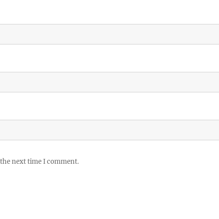
 the next time I comment.