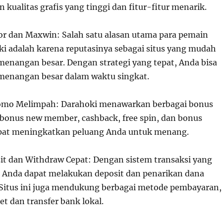
 kualitas grafis yang tinggi dan fitur-fitur menarik.
r dan Maxwin: Salah satu alasan utama para pemain
i adalah karena reputasinya sebagai situs yang mudah
nangan besar. Dengan strategi yang tepat, Anda bisa
enangan besar dalam waktu singkat.
romo Melimpah: Darahoki menawarkan berbagai bonus
 bonus new member, cashback, free spin, dan bonus
apat meningkatkan peluang Anda untuk menang.
it dan Withdraw Cepat: Dengan sistem transaksi yang
 Anda dapat melakukan deposit dan penarikan dana
Situs ini juga mendukung berbagai metode pembayaran,
t dan transfer bank lokal.