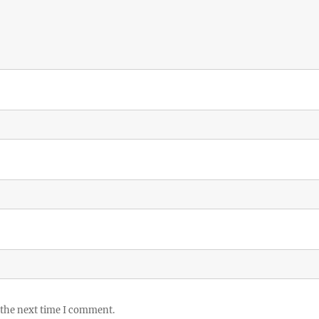
 the next time I comment.