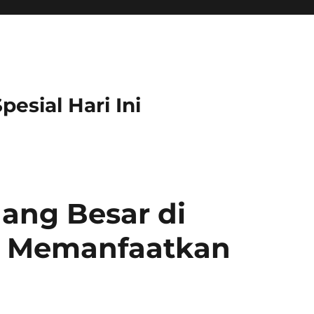
esial Hari Ini
nang Besar di
n Memanfaatkan