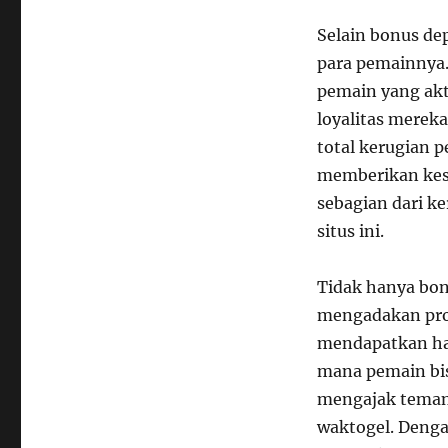
Selain bonus de
para pemainnya.
pemain yang akti
loyalitas merek
total kerugian p
memberikan kes
sebagian dari k
situs ini.
Tidak hanya bon
mengadakan pr
mendapatkan had
mana pemain bi
mengajak teman
waktogel. Denga