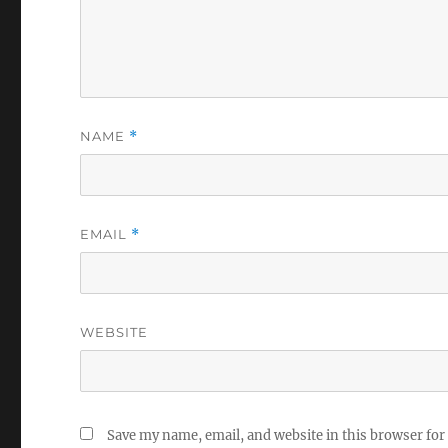
NAME
*
EMAIL
*
WEBSITE
Save my name, email, and website in this browser for