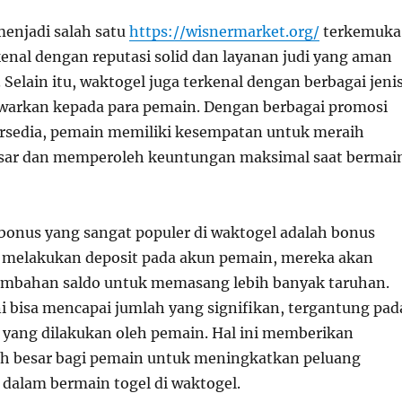
menjadi salah satu
https://wisnermarket.org/
terkemuka
kenal dengan reputasi solid dan layanan judi yang aman
. Selain itu, waktogel juga terkenal dengan berbagai jeni
warkan kepada para pemain. Dengan berbagai promosi
rsedia, pemain memiliki kesempatan untuk meraih
ar dan memperoleh keuntungan maksimal saat bermai
s bonus yang sangat populer di waktogel adalah bonus
 melakukan deposit pada akun pemain, mereka akan
mbahan saldo untuk memasang lebih banyak taruhan.
ni bisa mencapai jumlah yang signifikan, tergantung pad
 yang dilakukan oleh pemain. Hal ini memberikan
h besar bagi pemain untuk meningkatkan peluang
alam bermain togel di waktogel.