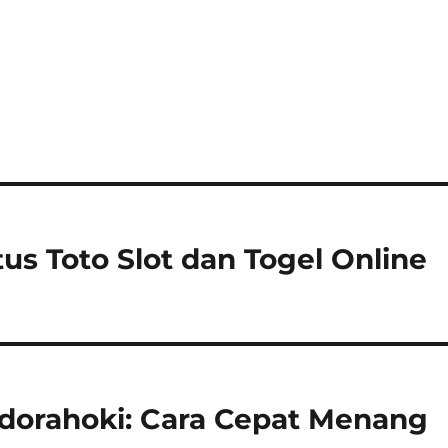
us Toto Slot dan Togel Online
 dorahoki: Cara Cepat Menang