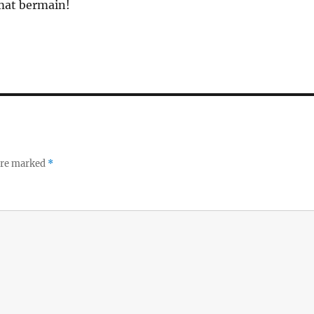
mat bermain!
 are marked
*