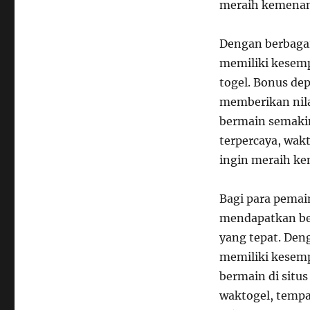
meraih kemenan
Dengan berbagai
memiliki kesem
togel. Bonus de
memberikan nil
bermain semakin
terpercaya, wakt
ingin meraih k
Bagi para pemai
mendapatkan ber
yang tepat. De
memiliki kesem
bermain di situs
waktogel, temp