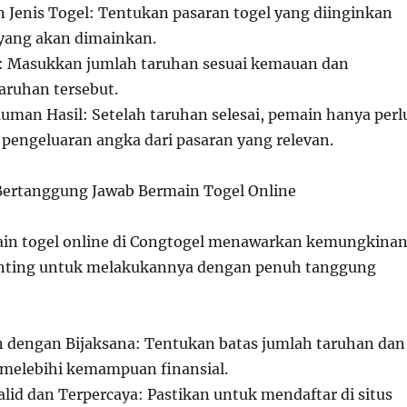
n Jenis Togel: Tentukan pasaran togel yang diinginkan
 yang akan dimainkan.
: Masukkan jumlah taruhan sesuai kemauan dan
aruhan tersebut.
an Hasil: Setelah taruhan selesai, pemain hanya perl
pengeluaran angka dari pasaran yang relevan.
Bertanggung Jawab Bermain Togel Online
in togel online di Congtogel menawarkan kemungkina
nting untuk melakukannya dengan penuh tanggung
 dengan Bijaksana: Tentukan batas jumlah taruhan dan
melebihi kemampuan finansial.
lid dan Terpercaya: Pastikan untuk mendaftar di situs