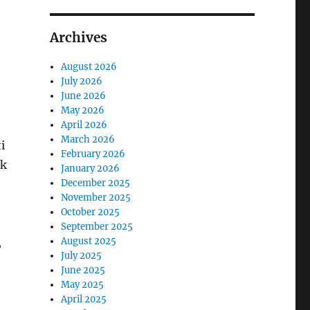
Archives
August 2026
July 2026
June 2026
May 2026
April 2026
March 2026
i
February 2026
ak
January 2026
December 2025
November 2025
October 2025
September 2025
,
August 2025
July 2025
June 2025
May 2025
April 2025