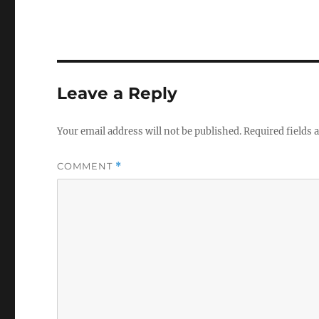
Leave a Reply
Your email address will not be published.
Required fields
COMMENT
*