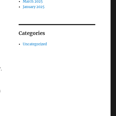
March 2025
January 2025
Categories
Uncategorized
.
u