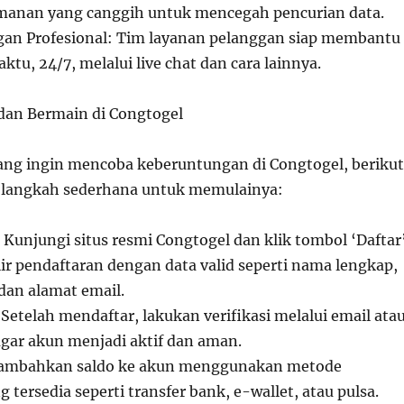
manan yang canggih untuk mencegah pencurian data.
an Profesional: Tim layanan pelanggan siap membantu
ktu, 24/7, melalui live chat dan cara lainnya.
dan Bermain di Congtogel
ng ingin mencoba keberuntungan di Congtogel, berikut
-langkah sederhana untuk memulainya:
 Kunjungi situs resmi Congtogel dan klik tombol ‘Daftar’
ir pendaftaran dengan data valid seperti nama lengkap,
dan alamat email.
 Setelah mendaftar, lakukan verifikasi melalui email ata
gar akun menjadi aktif dan aman.
Tambahkan saldo ke akun menggunakan metode
tersedia seperti transfer bank, e-wallet, atau pulsa.