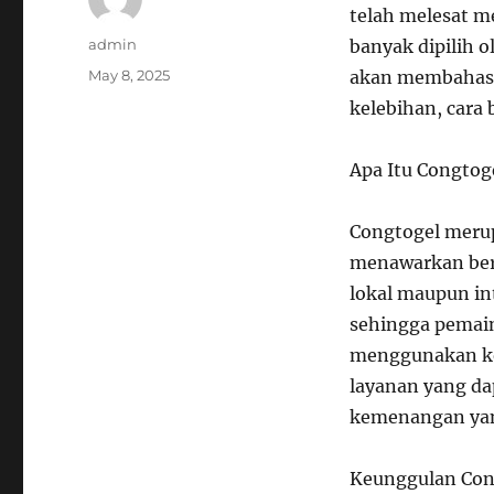
telah melesat me
Author
admin
banyak dipilih 
Posted
May 8, 2025
akan membahas s
on
kelebihan, cara 
Apa Itu Congtog
Congtogel merup
menawarkan bera
lokal maupun in
sehingga pemain
menggunakan kom
layanan yang da
kemenangan yan
Keunggulan Con