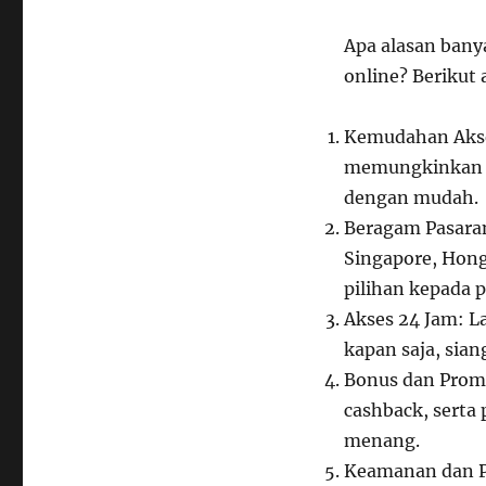
Apa alasan bany
online? Berikut 
Kemudahan Akse
memungkinkan 
dengan mudah.
Beragam Pasaran
Singapore, Hong
pilihan kepada 
Akses 24 Jam: 
kapan saja, sia
Bonus dan Promo
cashback, serta
menang.
Keamanan dan Pr