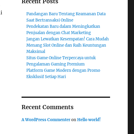
Recent Posts
n
i
Pandangan Baru Tentang Keamanan Data
Saat Bertransaksi Online
Pendekatan Baru dalam Meningkatkan
Penjualan dengan Chat Marketing
Jangan Lewatkan Kesempatan! Cara Mudah
Menang Slot Online dan Raih Keuntungan
Maksimal
Situs Game Online Terpercaya untuk
Pengalaman Gaming Premium
Platform Game Modern dengan Promo
Eksklusif Setiap Hari
Recent Comments
A WordPress Commenter
on
Hello world!