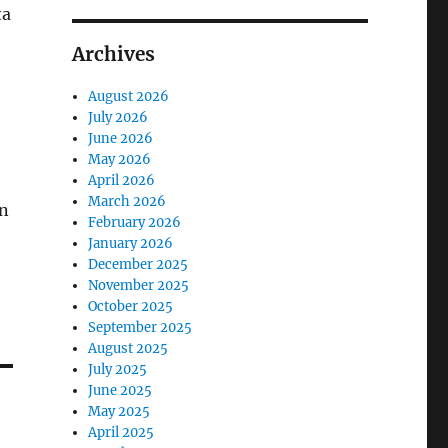
ta
Archives
August 2026
July 2026
June 2026
May 2026
April 2026
March 2026
in
February 2026
January 2026
December 2025
November 2025
October 2025
September 2025
August 2025
July 2025
June 2025
May 2025
April 2025