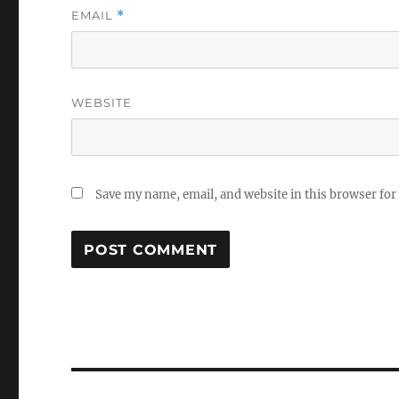
EMAIL
*
WEBSITE
Save my name, email, and website in this browser for
Post