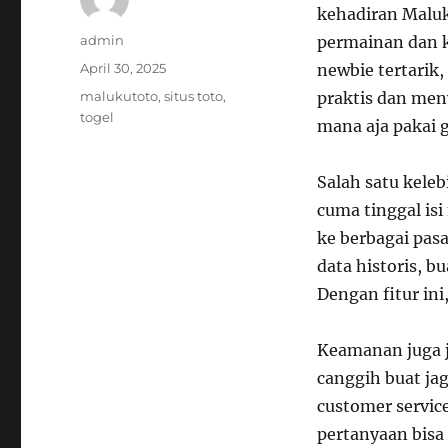
kehadiran Maluk
Author
admin
permainan dan 
Posted
April 30, 2025
newbie tertarik, 
on
Tags
malukutoto
,
situs toto
,
praktis dan meny
togel
mana aja pakai
Salah satu kele
cuma tinggal isi
ke berbagai pasa
data historis, b
Dengan fitur ini
Keamanan juga ja
canggih buat ja
customer servic
pertanyaan bisa 