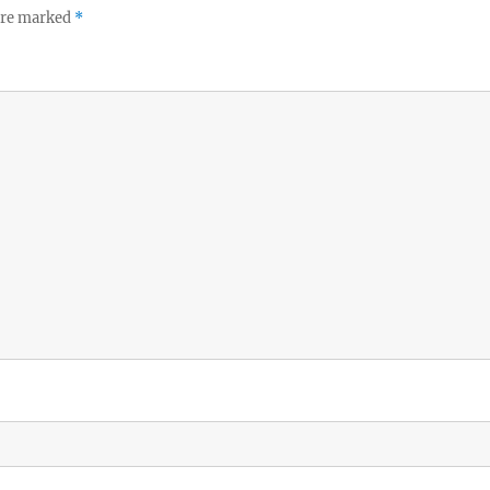
 are marked
*