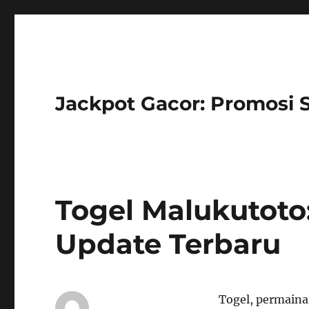
Jackpot Gacor: Promosi Sp
Togel Malukutoto
Update Terbaru
Togel, permaina