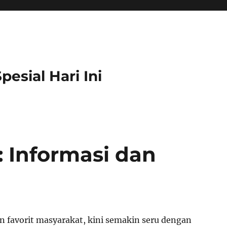
esial Hari Ini
: Informasi dan
n favorit masyarakat, kini semakin seru dengan