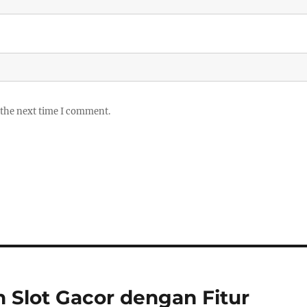
 the next time I comment.
 Slot Gacor dengan Fitur