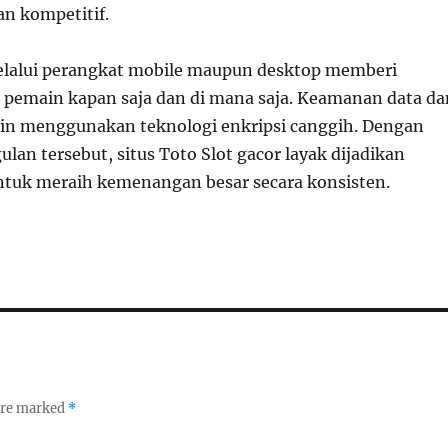
an kompetitif.
lalui perangkat mobile maupun desktop memberi
gi pemain kapan saja dan di mana saja. Keamanan data da
min menggunakan teknologi enkripsi canggih. Dengan
lan tersebut, situs Toto Slot gacor layak dijadikan
ntuk meraih kemenangan besar secara konsisten.
 are marked
*