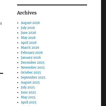
Archives
n
August 2026
July 2026
June 2026
May 2026
April 2026
March 2026
February 2026
January 2026
December 2025
November 2025
October 2025
September 2025
August 2025
July 2025
June 2025
May 2025
April 2025