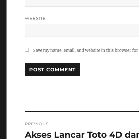
WEBSITE
Save my name, email, and website in this browser for
Post
PREVIOUS
navigation
Akses Lancar Toto 4D dan
Previous