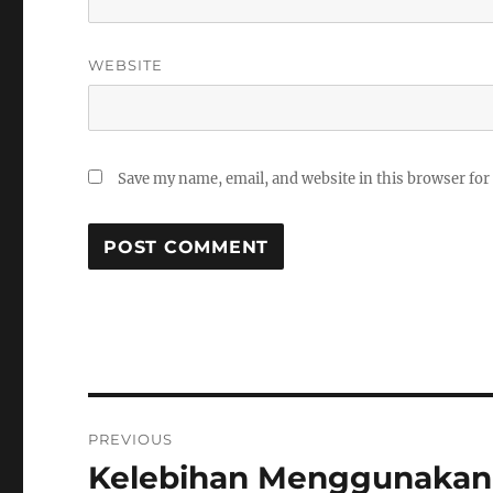
WEBSITE
Save my name, email, and website in this browser for
Post
PREVIOUS
navigation
Kelebihan Menggunakan S
Previous