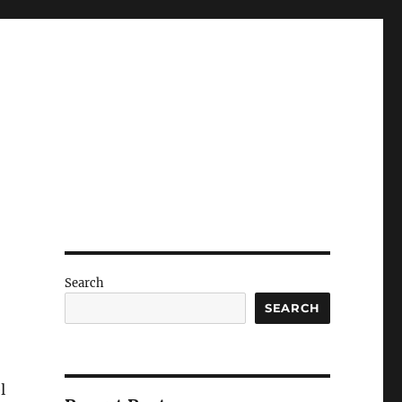
Search
SEARCH
l