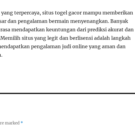
 yang terpercaya, situs togel gacor mampu memberikan
ar dan pengalaman bermain menyenangkan. Banyak
asa mendapatkan keuntungan dari prediksi akurat dan
 Memilih situs yang legit dan berlisensi adalah langkah
mendapatkan pengalaman judi online yang aman dan
.
 are marked
*