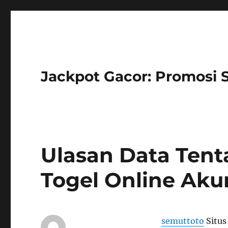
Jackpot Gacor: Promosi Sp
Ulasan Data Ten
Togel Online Aku
semuttoto
Situs