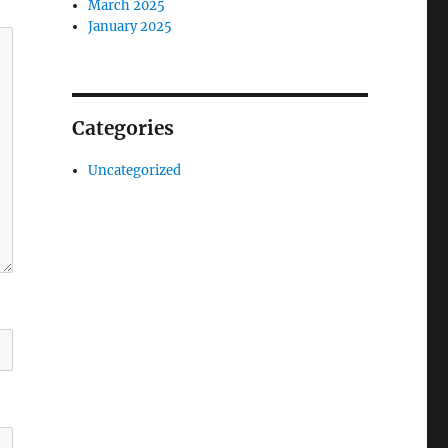
March 2025
January 2025
Categories
Uncategorized