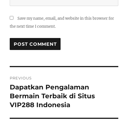
Save my name, email, and website in this browser for
the next time I comment.
Post
PREVIOUS
navigation
Dapatkan Pengalaman
Previous
post:
Bermain Terbaik di Situs
VIP288 Indonesia