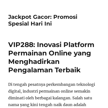
Jackpot Gacor: Promosi
Spesial Hari Ini
VIP288: Inovasi Platform
Permainan Online yang
Menghadirkan
Pengalaman Terbaik
Di tengah pesatnya perkembangan teknologi
digital, industri permainan online semakin
diminati oleh berbagai kalangan. Salah satu
nama yang kini tengah naik daun adalah