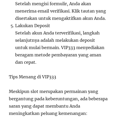
Setelah mengisi formulir, Anda akan
menerima email verifikasi. Klik tautan yang
disertakan untuk mengaktifkan akun Anda.
Lakukan Deposit
Setelah akun Anda terverifikasi, langkah
selanjutnya adalah melakukan deposit
untuk mulai bermain. VIP333 menyediakan
beragam metode pembayaran yang aman
dan cepat.
Tips Menang di VIP333
Meskipun slot merupakan permainan yang
bergantung pada keberuntungan, ada beberapa
saran yang dapat membantu Anda
meningkatkan peluang kemenangan: