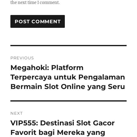
the next time I comment.
Post
PREVIOUS
navigation
Megahoki: Platform
Previous
post:
Terpercaya untuk Pengalaman
Bermain Slot Online yang Seru
NEXT
VIP555: Destinasi Slot Gacor
Next
post:
Favorit bagi Mereka yang