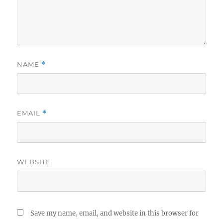
NAME
*
EMAIL
*
WEBSITE
Save my name, email, and website in this browser for