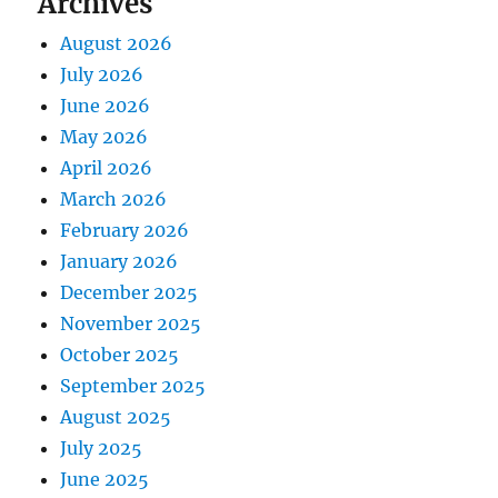
Archives
August 2026
July 2026
June 2026
May 2026
April 2026
March 2026
February 2026
January 2026
December 2025
November 2025
October 2025
September 2025
August 2025
July 2025
June 2025