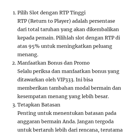
Pilih Slot dengan RTP Tinggi
RTP (Return to Player) adalah persentase
dari total taruhan yang akan dikembalikan
kepada pemain. Pilihlah slot dengan RTP di
atas 95% untuk meningkatkan peluang
menang.
Manfaatkan Bonus dan Promo
Selalu periksa dan manfaatkan bonus yang
ditawarkan oleh VIP333. Ini bisa
memberikan tambahan modal bermain dan
kesempatan menang yang lebih besar.
Tetapkan Batasan
Penting untuk menentukan batasan pada
anggaran bermain Anda. Jangan tergoda
untuk bertaruh lebih dari rencana, terutama