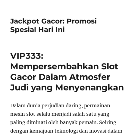
Jackpot Gacor: Promosi
Spesial Hari Ini
VIP333:
Mempersembahkan Slot
Gacor Dalam Atmosfer
Judi yang Menyenangkan
Dalam dunia perjudian daring, permainan
mesin slot selalu menjadi salah satu yang
paling diminati oleh banyak pemain. Seiring
dengan kemajuan teknologi dan inovasi dalam