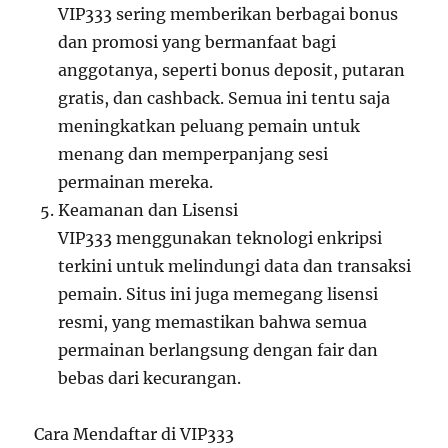
VIP333 sering memberikan berbagai bonus
dan promosi yang bermanfaat bagi
anggotanya, seperti bonus deposit, putaran
gratis, dan cashback. Semua ini tentu saja
meningkatkan peluang pemain untuk
menang dan memperpanjang sesi
permainan mereka.
Keamanan dan Lisensi
VIP333 menggunakan teknologi enkripsi
terkini untuk melindungi data dan transaksi
pemain. Situs ini juga memegang lisensi
resmi, yang memastikan bahwa semua
permainan berlangsung dengan fair dan
bebas dari kecurangan.
Cara Mendaftar di VIP333