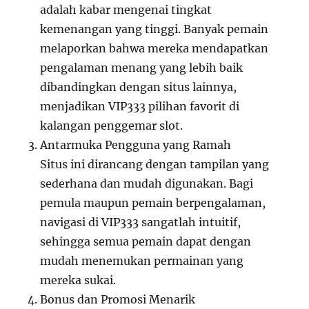
adalah kabar mengenai tingkat
kemenangan yang tinggi. Banyak pemain
melaporkan bahwa mereka mendapatkan
pengalaman menang yang lebih baik
dibandingkan dengan situs lainnya,
menjadikan VIP333 pilihan favorit di
kalangan penggemar slot.
Antarmuka Pengguna yang Ramah
Situs ini dirancang dengan tampilan yang
sederhana dan mudah digunakan. Bagi
pemula maupun pemain berpengalaman,
navigasi di VIP333 sangatlah intuitif,
sehingga semua pemain dapat dengan
mudah menemukan permainan yang
mereka sukai.
Bonus dan Promosi Menarik