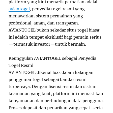
platform yang kini menarik perhatian adalah
aviantogel
, penyedia togel resmi yang
menawarkan sistem permainan yang
profesional, aman, dan transparan.
AVIANTOGEL bukan sekadar situs togel biasa;
ini adalah tempat eksklusif bagi pemain serius
—termasuk investor—untuk bermain.
Keunggulan AVIANTOGEL sebagai Penyedia
Togel Resmi
AVIANTOGEL dikenal luas dalam kalangan
penggemar togel sebagai bandar resmi
terpercaya. Dengan lisensi resmi dan sistem
keamanan yang kuat, platform ini memastikan
kenyamanan dan perlindungan data pengguna.
Proses deposit dan penarikan yang cepat, serta