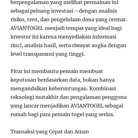
berpengalaman yang melihat permainan ini
sebagai peluang investasi—dengan analisis
risiko, tren, dan pengelolaan dana yang cermat.
AVIANTOGEL menjadi tempat yang ideal bagi
investor ini karena menyediakan informasi
rinci, analisis hasil, serta riwayat angka dengan
level transparansi yang tinggi.
Fitur ini membantu pemain membuat
keputusan berdasarkan data, bukan hanya
mengandalkan keberuntungan. Kombinasi
teknologi mutakhir dan pengalaman pengguna
yang lancar menjadikan AVIANTOGEL sebagai
rumah bagi para pemain togel yang serius.
Transaksi yang Cepat dan Aman