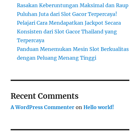
Rasakan Keberuntungan Maksimal dan Raup
Puluhan Juta dari Slot Gacor Terpercaya!
Pelajari Cara Mendapatkan Jackpot Secara
Konsisten dari Slot Gacor Thailand yang
Terpercaya
Panduan Menemukan Mesin Slot Berkualitas
dengan Peluang Menang Tinggi
Recent Comments
A WordPress Commenter
on
Hello world!