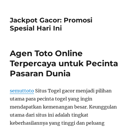
Jackpot Gacor: Promosi
Spesial Hari Ini
Agen Toto Online
Terpercaya untuk Pecinta
Pasaran Dunia
semuttoto
Situs Togel gacor menjadi pilihan
utama para pecinta togel yang ingin
mendapatkan kemenangan besar. Keunggulan
utama dari situs ini adalah tingkat
keberhasilannya yang tinggi dan peluang