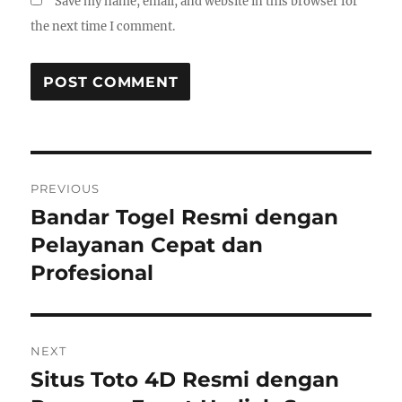
Save my name, email, and website in this browser for
the next time I comment.
Post
PREVIOUS
navigation
Bandar Togel Resmi dengan
Previous
post:
Pelayanan Cepat dan
Profesional
NEXT
Situs Toto 4D Resmi dengan
Next