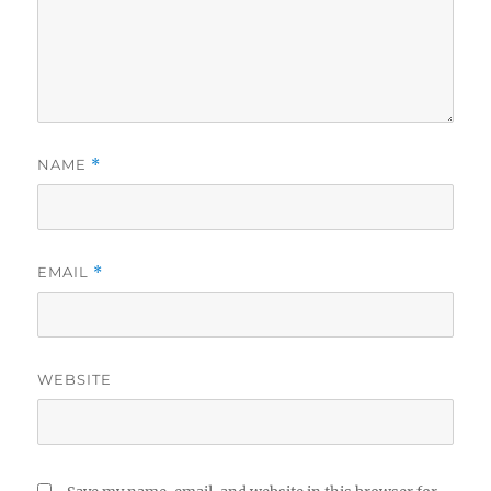
NAME
*
EMAIL
*
WEBSITE