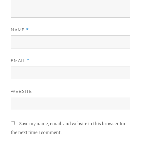
NAME
*
EMAIL
*
WEBSITE
Save my name, email, and website in this browser for
the next time I comment.