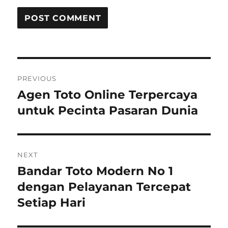
Post
PREVIOUS
navigation
Agen Toto Online Terpercaya
Previous
post:
untuk Pecinta Pasaran Dunia
NEXT
Bandar Toto Modern No 1
Next
post:
dengan Pelayanan Tercepat
Setiap Hari