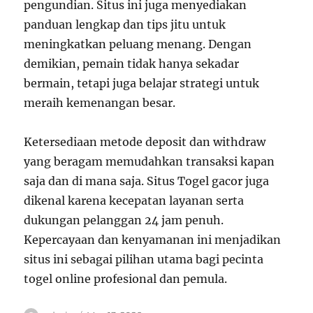
pengundian. Situs ini juga menyediakan
panduan lengkap dan tips jitu untuk
meningkatkan peluang menang. Dengan
demikian, pemain tidak hanya sekadar
bermain, tetapi juga belajar strategi untuk
meraih kemenangan besar.
Ketersediaan metode deposit dan withdraw
yang beragam memudahkan transaksi kapan
saja dan di mana saja. Situs Togel gacor juga
dikenal karena kecepatan layanan serta
dukungan pelanggan 24 jam penuh.
Kepercayaan dan kenyamanan ini menjadikan
situs ini sebagai pilihan utama bagi pecinta
togel online profesional dan pemula.