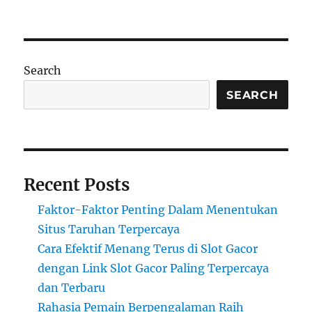
Search
SEARCH
Recent Posts
Faktor-Faktor Penting Dalam Menentukan
Situs Taruhan Terpercaya
Cara Efektif Menang Terus di Slot Gacor
dengan Link Slot Gacor Paling Terpercaya
dan Terbaru
Rahasia Pemain Berpengalaman Raih