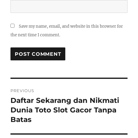
Save my name, email, and website in this browser for
the next time I comment.
Post
PREVIOUS
navigation
Daftar Sekarang dan Nikmati
Previous
post:
Dunia Toto Slot Gacor Tanpa
Batas