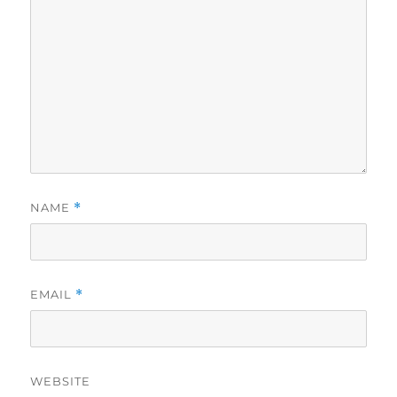
NAME
*
EMAIL
*
WEBSITE