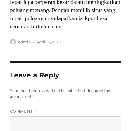
tepat juga berperan besar dalam meningkatkan
peluang menang. Dengan memilih situs yang
tepat, peluang mendapatkan jackpot besar
semakin terbuka lebar.
Author
Posted
admin
April 16, 2026
on
Leave a Reply
Your email address will not be published.
Required fields
are marked
*
COMMENT
*