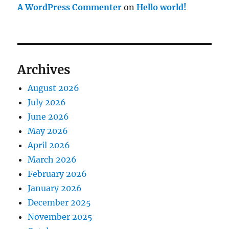
A WordPress Commenter
on
Hello world!
Archives
August 2026
July 2026
June 2026
May 2026
April 2026
March 2026
February 2026
January 2026
December 2025
November 2025