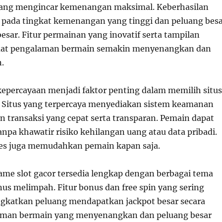
ang mengincar kemenangan maksimal. Keberhasilan
ak pada tingkat kemenangan yang tinggi dan peluang bes
esar. Fitur permainan yang inovatif serta tampilan
at pengalaman bermain semakin menyenangkan dan
.
percayaan menjadi faktor penting dalam memilih situs
. Situs yang terpercaya menyediakan sistem keamanan
n transaksi yang cepat serta transparan. Pemain dapat
npa khawatir risiko kehilangan uang atau data pribadi.
s juga memudahkan pemain kapan saja.
ame slot gacor tersedia lengkap dengan berbagai tema
us melimpah. Fitur bonus dan free spin yang sering
gkatkan peluang mendapatkan jackpot besar secara
laman bermain yang menyenangkan dan peluang besar