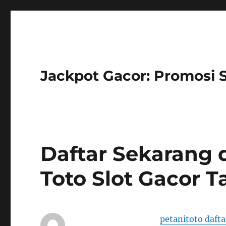
Jackpot Gacor: Promosi Sp
Daftar Sekarang 
Toto Slot Gacor 
petanitoto dafta