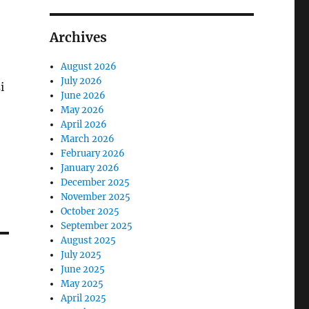
Archives
August 2026
July 2026
i
June 2026
May 2026
April 2026
March 2026
February 2026
January 2026
December 2025
November 2025
October 2025
September 2025
August 2025
July 2025
June 2025
May 2025
April 2025