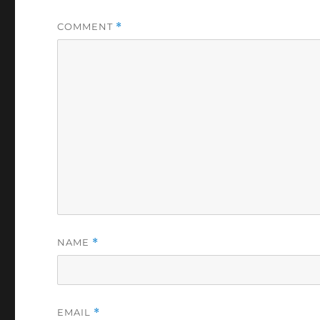
COMMENT
*
NAME
*
EMAIL
*