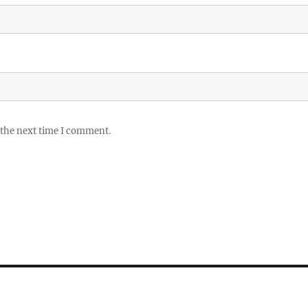
 the next time I comment.