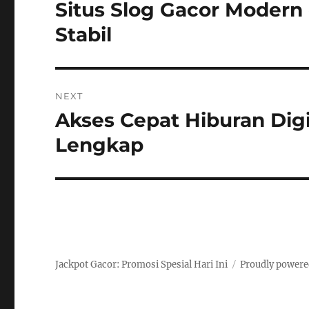
navigation
Situs Slog Gacor Modern
Previous
post:
Stabil
NEXT
Akses Cepat Hiburan Digit
Next
post:
Lengkap
Jackpot Gacor: Promosi Spesial Hari Ini
Proudly powere