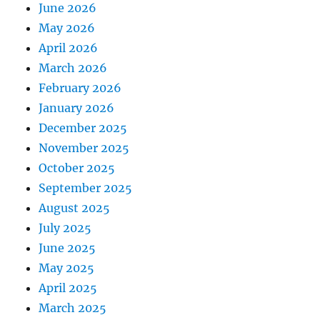
June 2026
May 2026
April 2026
March 2026
February 2026
January 2026
December 2025
November 2025
October 2025
September 2025
August 2025
July 2025
June 2025
May 2025
April 2025
March 2025