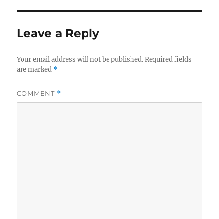
Leave a Reply
Your email address will not be published.
Required fields
are marked
*
COMMENT
*