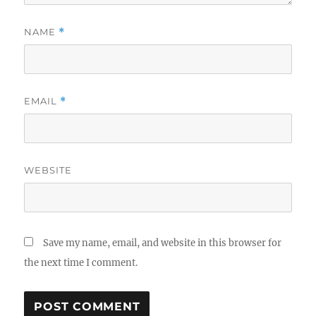
NAME
*
EMAIL
*
WEBSITE
Save my name, email, and website in this browser for
the next time I comment.