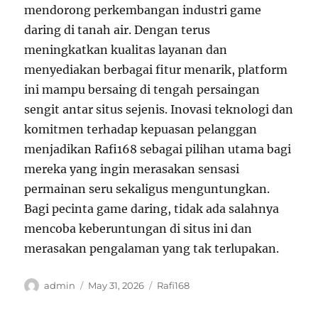
mendorong perkembangan industri game
daring di tanah air. Dengan terus
meningkatkan kualitas layanan dan
menyediakan berbagai fitur menarik, platform
ini mampu bersaing di tengah persaingan
sengit antar situs sejenis. Inovasi teknologi dan
komitmen terhadap kepuasan pelanggan
menjadikan Rafi168 sebagai pilihan utama bagi
mereka yang ingin merasakan sensasi
permainan seru sekaligus menguntungkan.
Bagi pecinta game daring, tidak ada salahnya
mencoba keberuntungan di situs ini dan
merasakan pengalaman yang tak terlupakan.
Author
Posted
Tags
admin
May 31, 2026
Rafi168
on