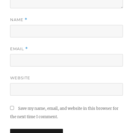
NAME
*
EMAIL
*
WEBSITE
Save my name, email, and website in this browser for
the next time I comment.