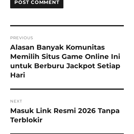
Post
PREVIOUS
navigation
Alasan Banyak Komunitas
Previous
post:
Memilih Situs Game Online Ini
untuk Berburu Jackpot Setiap
Hari
NEXT
Masuk Link Resmi 2026 Tanpa
Next
post:
Terblokir