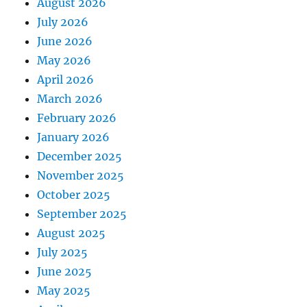
August 2026
July 2026
June 2026
May 2026
April 2026
March 2026
February 2026
January 2026
December 2025
November 2025
October 2025
September 2025
August 2025
July 2025
June 2025
May 2025