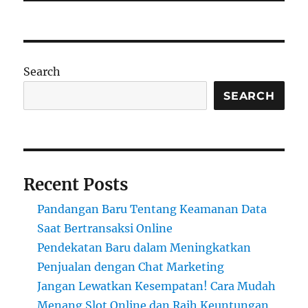
Search
SEARCH
Recent Posts
Pandangan Baru Tentang Keamanan Data
Saat Bertransaksi Online
Pendekatan Baru dalam Meningkatkan
Penjualan dengan Chat Marketing
Jangan Lewatkan Kesempatan! Cara Mudah
Menang Slot Online dan Raih Keuntungan