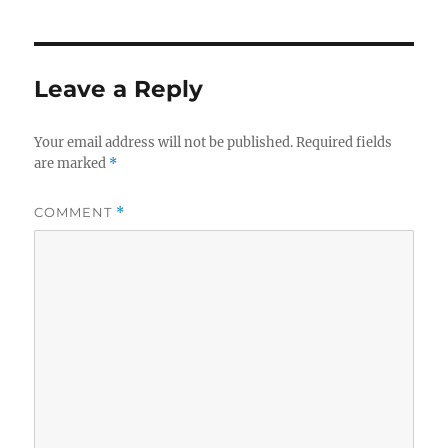
Leave a Reply
Your email address will not be published.
Required fields
are marked
*
COMMENT
*