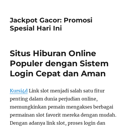
Jackpot Gacor: Promosi
Spesial Hari Ini
Situs Hiburan Online
Populer dengan Sistem
Login Cepat dan Aman
Kursi4d
Link slot menjadi salah satu fitur
penting dalam dunia perjudian online,
memungkinkan pemain mengakses berbagai
permainan slot favorit mereka dengan mudah.
Dengan adanya link slot, proses login dan