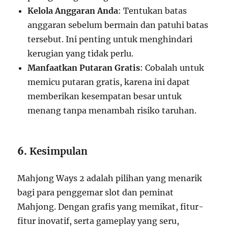
Kelola Anggaran Anda
: Tentukan batas
anggaran sebelum bermain dan patuhi batas
tersebut. Ini penting untuk menghindari
kerugian yang tidak perlu.
Manfaatkan Putaran Gratis
: Cobalah untuk
memicu putaran gratis, karena ini dapat
memberikan kesempatan besar untuk
menang tanpa menambah risiko taruhan.
6.
Kesimpulan
Mahjong Ways 2 adalah pilihan yang menarik
bagi para penggemar slot dan peminat
Mahjong. Dengan grafis yang memikat, fitur-
fitur inovatif, serta gameplay yang seru,