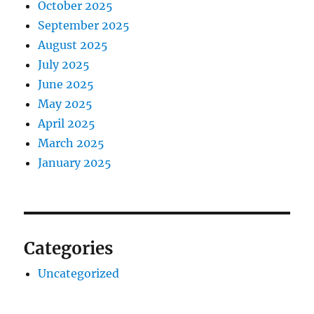
October 2025
September 2025
August 2025
July 2025
June 2025
May 2025
April 2025
March 2025
January 2025
Categories
Uncategorized