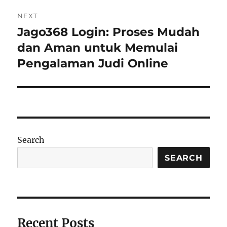
NEXT
Jago368 Login: Proses Mudah
Next
post:
dan Aman untuk Memulai
Pengalaman Judi Online
Search
SEARCH
Recent Posts