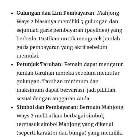
Gulungan dan Lini Pembayaran
: Mahjong
Ways 2 biasanya memiliki 5 gulungan dan
sejumlah garis pembayaran (paylines) yang
berbeda. Pastikan untuk mengecek jumlah
garis pembayaran yang aktif sebelum
memulai.
Petunjuk Taruhan
: Pemain dapat mengatur
jumlah taruhan mereka sebelum memutar
gulungan. Taruhan minimum dan
maksimum dapat bervariasi, jadi pilihlah
sesuai dengan anggaran Anda.
Simbol dan Pembayaran
: Bermain Mahjong
Ways 2 melibatkan berbagai simbol,
termasuk simbol Mahjong yang dikenal
(seperti karakter dan bunga) yang memiliki