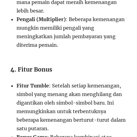
mana pemain dapat meraih kemenangan
lebih besar.
Pengali (Multiplier)
: Beberapa kemenangan
mungkin memiliki pengali yang
meningkatkan jumlah pembayaran yang
diterima pemain.
4.
Fitur Bonus
Fitur Tumble
: Setelah setiap kemenangan,
simbol yang menang akan menghilang dan
digantikan oleh simbol-simbol baru. Ini
memungkinkan untuk terbentuknya
beberapa kemenangan berturut-turut dalam
satu putaran.