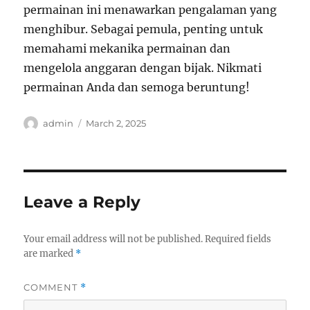
permainan ini menawarkan pengalaman yang
menghibur. Sebagai pemula, penting untuk
memahami mekanika permainan dan
mengelola anggaran dengan bijak. Nikmati
permainan Anda dan semoga beruntung!
Author
Posted
admin
March 2, 2025
on
Leave a Reply
Your email address will not be published.
Required fields
are marked
*
COMMENT
*