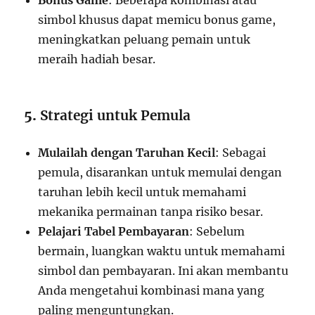
Bonus Game
: Beberapa kombinasi atau
simbol khusus dapat memicu bonus game,
meningkatkan peluang pemain untuk
meraih hadiah besar.
5.
Strategi untuk Pemula
Mulailah dengan Taruhan Kecil
: Sebagai
pemula, disarankan untuk memulai dengan
taruhan lebih kecil untuk memahami
mekanika permainan tanpa risiko besar.
Pelajari Tabel Pembayaran
: Sebelum
bermain, luangkan waktu untuk memahami
simbol dan pembayaran. Ini akan membantu
Anda mengetahui kombinasi mana yang
paling menguntungkan.