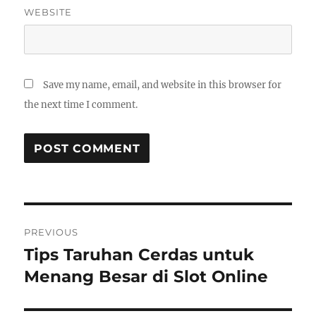
WEBSITE
Save my name, email, and website in this browser for
the next time I comment.
Post
PREVIOUS
navigation
Tips Taruhan Cerdas untuk
Previous
post:
Menang Besar di Slot Online