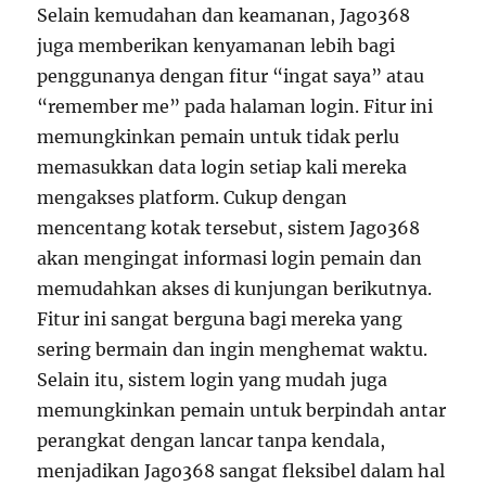
Selain kemudahan dan keamanan, Jago368
juga memberikan kenyamanan lebih bagi
penggunanya dengan fitur “ingat saya” atau
“remember me” pada halaman login. Fitur ini
memungkinkan pemain untuk tidak perlu
memasukkan data login setiap kali mereka
mengakses platform. Cukup dengan
mencentang kotak tersebut, sistem Jago368
akan mengingat informasi login pemain dan
memudahkan akses di kunjungan berikutnya.
Fitur ini sangat berguna bagi mereka yang
sering bermain dan ingin menghemat waktu.
Selain itu, sistem login yang mudah juga
memungkinkan pemain untuk berpindah antar
perangkat dengan lancar tanpa kendala,
menjadikan Jago368 sangat fleksibel dalam hal