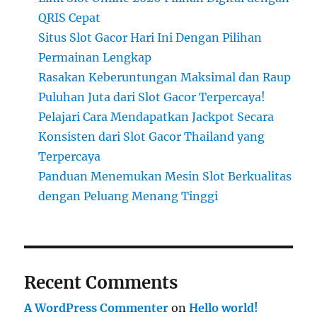
QRIS Cepat
Situs Slot Gacor Hari Ini Dengan Pilihan
Permainan Lengkap
Rasakan Keberuntungan Maksimal dan Raup
Puluhan Juta dari Slot Gacor Terpercaya!
Pelajari Cara Mendapatkan Jackpot Secara
Konsisten dari Slot Gacor Thailand yang
Terpercaya
Panduan Menemukan Mesin Slot Berkualitas
dengan Peluang Menang Tinggi
Recent Comments
A WordPress Commenter
on
Hello world!