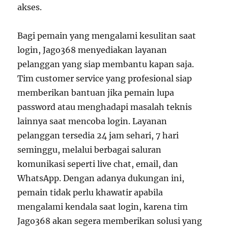
akses.
Bagi pemain yang mengalami kesulitan saat
login, Jago368 menyediakan layanan
pelanggan yang siap membantu kapan saja.
Tim customer service yang profesional siap
memberikan bantuan jika pemain lupa
password atau menghadapi masalah teknis
lainnya saat mencoba login. Layanan
pelanggan tersedia 24 jam sehari, 7 hari
seminggu, melalui berbagai saluran
komunikasi seperti live chat, email, dan
WhatsApp. Dengan adanya dukungan ini,
pemain tidak perlu khawatir apabila
mengalami kendala saat login, karena tim
Jago368 akan segera memberikan solusi yang