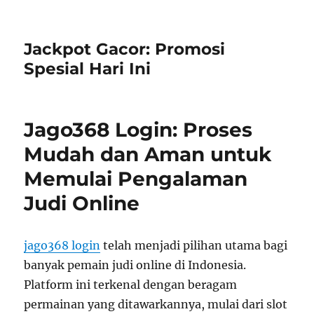
Jackpot Gacor: Promosi
Spesial Hari Ini
Jago368 Login: Proses
Mudah dan Aman untuk
Memulai Pengalaman
Judi Online
jago368 login
telah menjadi pilihan utama bagi
banyak pemain judi online di Indonesia.
Platform ini terkenal dengan beragam
permainan yang ditawarkannya, mulai dari slot