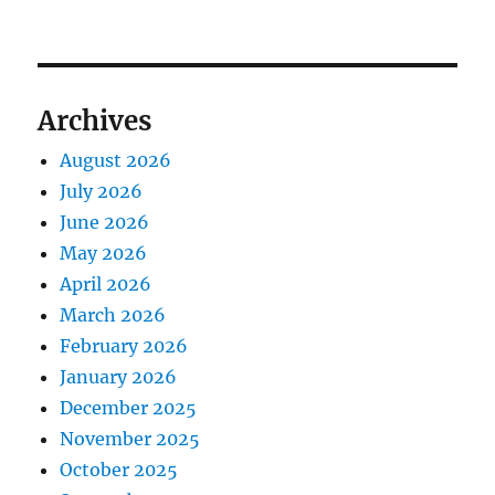
Archives
August 2026
July 2026
June 2026
May 2026
April 2026
March 2026
February 2026
January 2026
December 2025
November 2025
October 2025