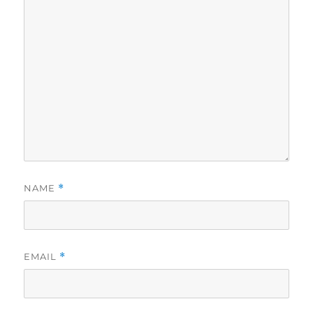
NAME
*
EMAIL
*