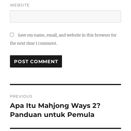
WEBSITE
Save my name, email, and website in this browser for
the next time I comment.
Post
PREVIOUS
navigation
Apa Itu Mahjong Ways 2?
Previous
post:
Panduan untuk Pemula