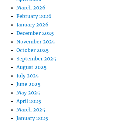
March 2026
February 2026
January 2026
December 2025
November 2025
October 2025
September 2025
August 2025
July 2025
June 2025
May 2025
April 2025
March 2025
January 2025