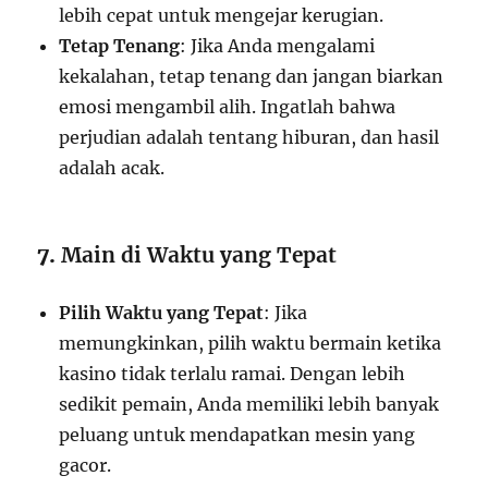
lebih cepat untuk mengejar kerugian.
Tetap Tenang
: Jika Anda mengalami
kekalahan, tetap tenang dan jangan biarkan
emosi mengambil alih. Ingatlah bahwa
perjudian adalah tentang hiburan, dan hasil
adalah acak.
7.
Main di Waktu yang Tepat
Pilih Waktu yang Tepat
: Jika
memungkinkan, pilih waktu bermain ketika
kasino tidak terlalu ramai. Dengan lebih
sedikit pemain, Anda memiliki lebih banyak
peluang untuk mendapatkan mesin yang
gacor.