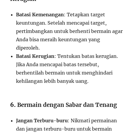
Batasi Kemenangan
: Tetapkan target
keuntungan. Setelah mencapai target,
pertimbangkan untuk berhenti bermain agar
Anda bisa meraih keuntungan yang
diperoleh.
Batasi Kerugian
: Tentukan batas kerugian.
Jika Anda mencapai batas tersebut,
berhentilah bermain untuk menghindari
kehilangan lebih banyak uang.
6.
Bermain dengan Sabar dan Tenang
Jangan Terburu-buru
: Nikmati permainan
dan jangan terburu-buru untuk bermain