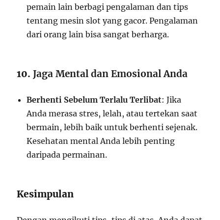
pemain lain berbagi pengalaman dan tips
tentang mesin slot yang gacor. Pengalaman
dari orang lain bisa sangat berharga.
10.
Jaga Mental dan Emosional Anda
Berhenti Sebelum Terlalu Terlibat
: Jika
Anda merasa stres, lelah, atau tertekan saat
bermain, lebih baik untuk berhenti sejenak.
Kesehatan mental Anda lebih penting
daripada permainan.
Kesimpulan