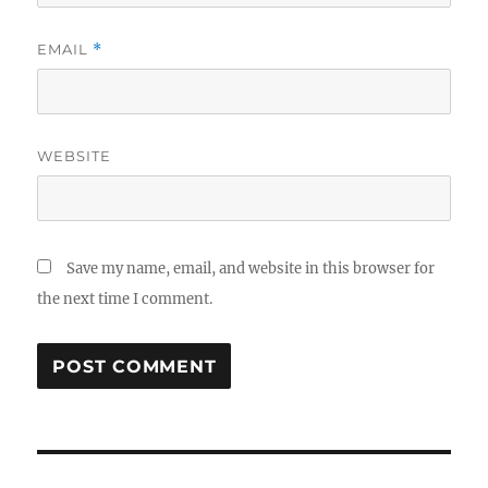
EMAIL
*
WEBSITE
Save my name, email, and website in this browser for
the next time I comment.
Post