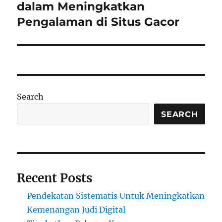
post:
dalam Meningkatkan
Pengalaman di Situs Gacor
Search
SEARCH
Recent Posts
Pendekatan Sistematis Untuk Meningkatkan
Kemenangan Judi Digital