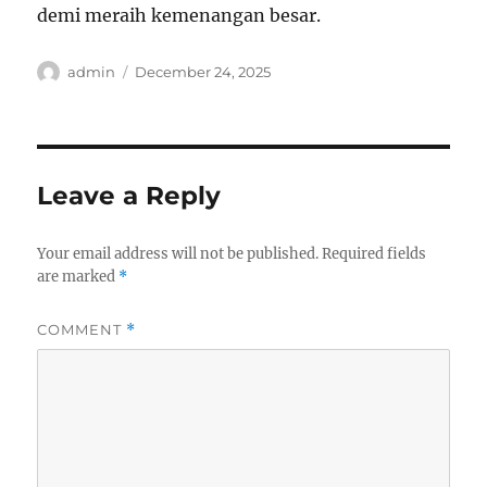
demi meraih kemenangan besar.
Author
Posted
admin
December 24, 2025
on
Leave a Reply
Your email address will not be published.
Required fields
are marked
*
COMMENT
*