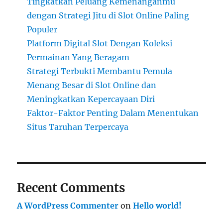
Tingkatkan Peluang Kemenanganmu
dengan Strategi Jitu di Slot Online Paling
Populer
Platform Digital Slot Dengan Koleksi
Permainan Yang Beragam
Strategi Terbukti Membantu Pemula
Menang Besar di Slot Online dan
Meningkatkan Kepercayaan Diri
Faktor-Faktor Penting Dalam Menentukan
Situs Taruhan Terpercaya
Recent Comments
A WordPress Commenter
on
Hello world!