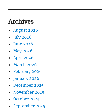
Archives
August 2026
July 2026
June 2026
May 2026
April 2026
March 2026
February 2026
January 2026
December 2025
November 2025
October 2025
September 2025