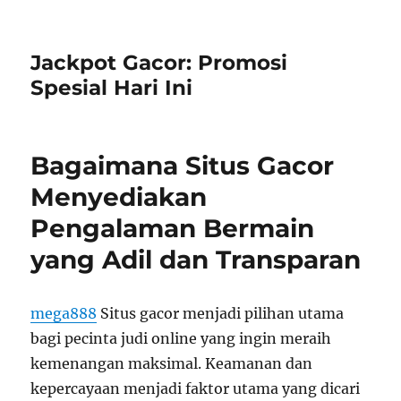
Jackpot Gacor: Promosi
Spesial Hari Ini
Bagaimana Situs Gacor
Menyediakan
Pengalaman Bermain
yang Adil dan Transparan
mega888
Situs gacor menjadi pilihan utama
bagi pecinta judi online yang ingin meraih
kemenangan maksimal. Keamanan dan
kepercayaan menjadi faktor utama yang dicari