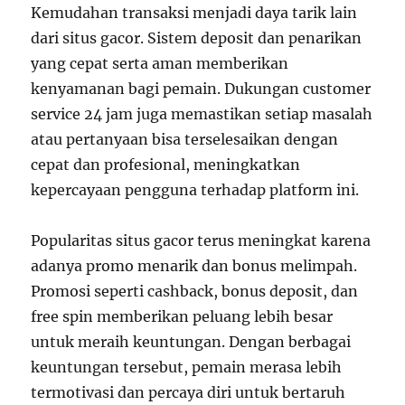
Kemudahan transaksi menjadi daya tarik lain
dari situs gacor. Sistem deposit dan penarikan
yang cepat serta aman memberikan
kenyamanan bagi pemain. Dukungan customer
service 24 jam juga memastikan setiap masalah
atau pertanyaan bisa terselesaikan dengan
cepat dan profesional, meningkatkan
kepercayaan pengguna terhadap platform ini.
Popularitas situs gacor terus meningkat karena
adanya promo menarik dan bonus melimpah.
Promosi seperti cashback, bonus deposit, dan
free spin memberikan peluang lebih besar
untuk meraih keuntungan. Dengan berbagai
keuntungan tersebut, pemain merasa lebih
termotivasi dan percaya diri untuk bertaruh