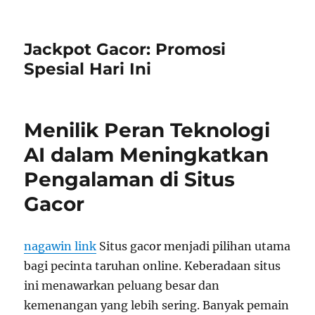
Jackpot Gacor: Promosi
Spesial Hari Ini
Menilik Peran Teknologi
AI dalam Meningkatkan
Pengalaman di Situs
Gacor
nagawin link
Situs gacor menjadi pilihan utama
bagi pecinta taruhan online. Keberadaan situs
ini menawarkan peluang besar dan
kemenangan yang lebih sering. Banyak pemain