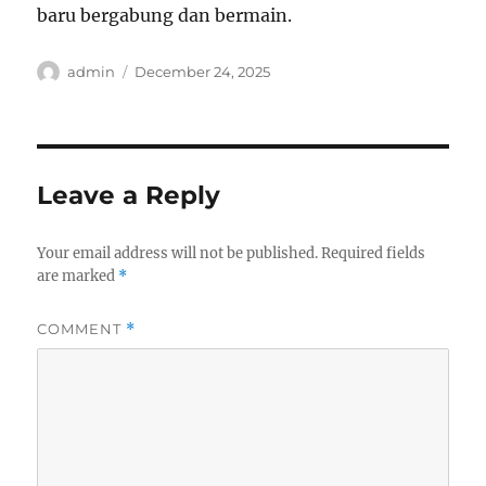
baru bergabung dan bermain.
Author
Posted
admin
December 24, 2025
on
Leave a Reply
Your email address will not be published.
Required fields
are marked
*
COMMENT
*