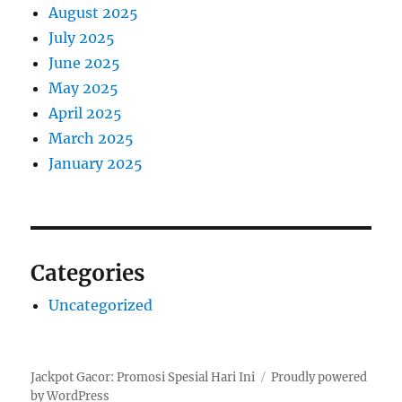
August 2025
July 2025
June 2025
May 2025
April 2025
March 2025
January 2025
Categories
Uncategorized
Jackpot Gacor: Promosi Spesial Hari Ini
Proudly powered
by WordPress