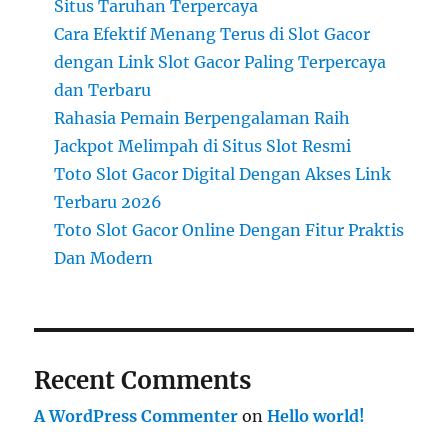
Situs Taruhan Terpercaya
Cara Efektif Menang Terus di Slot Gacor
dengan Link Slot Gacor Paling Terpercaya
dan Terbaru
Rahasia Pemain Berpengalaman Raih
Jackpot Melimpah di Situs Slot Resmi
Toto Slot Gacor Digital Dengan Akses Link
Terbaru 2026
Toto Slot Gacor Online Dengan Fitur Praktis
Dan Modern
Recent Comments
A WordPress Commenter
on
Hello world!