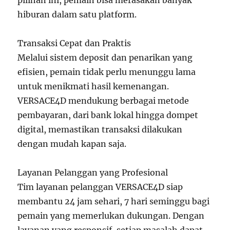
pilihan ini, pemain bisa merasakan banyak
hiburan dalam satu platform.
Transaksi Cepat dan Praktis
Melalui sistem deposit dan penarikan yang
efisien, pemain tidak perlu menunggu lama
untuk menikmati hasil kemenangan.
VERSACE4D mendukung berbagai metode
pembayaran, dari bank lokal hingga dompet
digital, memastikan transaksi dilakukan
dengan mudah kapan saja.
Layanan Pelanggan yang Profesional
Tim layanan pelanggan VERSACE4D siap
membantu 24 jam sehari, 7 hari seminggu bagi
pemain yang memerlukan dukungan. Dengan