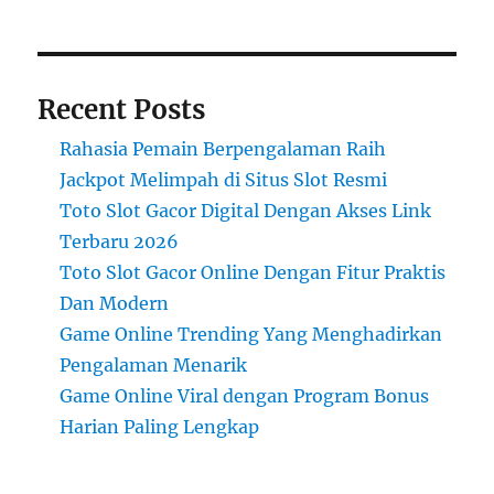
Recent Posts
Rahasia Pemain Berpengalaman Raih
Jackpot Melimpah di Situs Slot Resmi
Toto Slot Gacor Digital Dengan Akses Link
Terbaru 2026
Toto Slot Gacor Online Dengan Fitur Praktis
Dan Modern
Game Online Trending Yang Menghadirkan
Pengalaman Menarik
Game Online Viral dengan Program Bonus
Harian Paling Lengkap