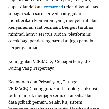
bagi pemain untuk memilih penyedia yang
dapat diandalkan.
versace4d
telah dikenal luas
sebagai salah satu penyedia unggulan,
memberikan keamanan yang menyeluruh dan
kenyamanan saat bermain. Dengan taruhan
minimal hanya seratus rupiah, platform ini
cocok bagi pendatang baru dan juga pemain
berpengalaman.
Keunggulan VERSACE4D Sebagai Penyedia
Daring yang Terpercaya
Keamanan dan Privasi yang Terjaga
VERSACE4D menggunakan teknologi enkripsi
terkini untuk menjaga semua transaksi dan
data pribadi pemain. Selain itu, sistem