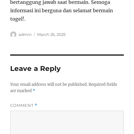
bertanggung jawab saat bermain. Semoga
informasi ini berguna dan selamat bermain
togel!.
Author
Posted
admin
March 26, 2025
on
Leave a Reply
Your email address will not be published.
Required fields
are marked
*
COMMENT
*