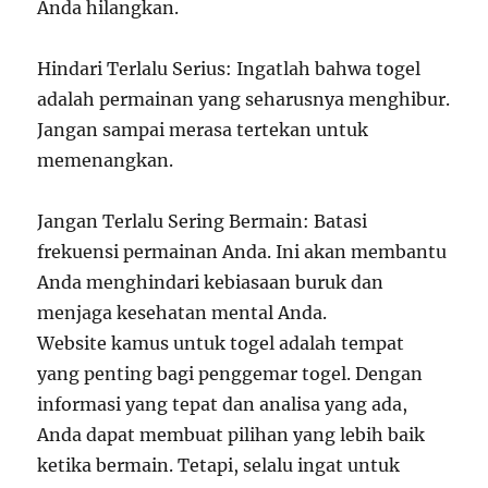
Anda hilangkan.
Hindari Terlalu Serius: Ingatlah bahwa togel
adalah permainan yang seharusnya menghibur.
Jangan sampai merasa tertekan untuk
memenangkan.
Jangan Terlalu Sering Bermain: Batasi
frekuensi permainan Anda. Ini akan membantu
Anda menghindari kebiasaan buruk dan
menjaga kesehatan mental Anda.
Website kamus untuk togel adalah tempat
yang penting bagi penggemar togel. Dengan
informasi yang tepat dan analisa yang ada,
Anda dapat membuat pilihan yang lebih baik
ketika bermain. Tetapi, selalu ingat untuk