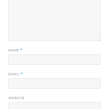
NAME
*
EMAIL
*
WEBSITE