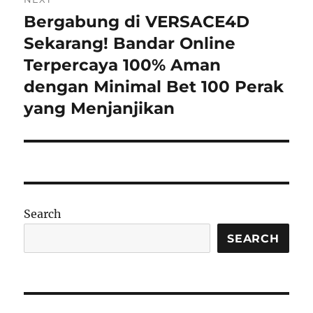
Bergabung di VERSACE4D
Next
post:
Sekarang! Bandar Online
Terpercaya 100% Aman
dengan Minimal Bet 100 Perak
yang Menjanjikan
Search
SEARCH