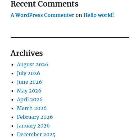
Recent Comments
A WordPress Commenter
on
Hello world!
Archives
August 2026
July 2026
June 2026
May 2026
April 2026
March 2026
February 2026
January 2026
December 2025