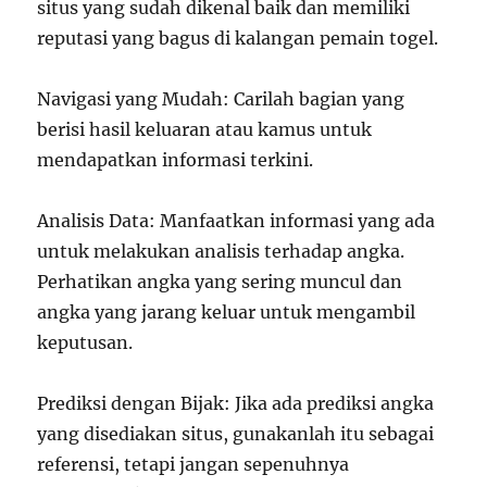
situs yang sudah dikenal baik dan memiliki
reputasi yang bagus di kalangan pemain togel.
Navigasi yang Mudah: Carilah bagian yang
berisi hasil keluaran atau kamus untuk
mendapatkan informasi terkini.
Analisis Data: Manfaatkan informasi yang ada
untuk melakukan analisis terhadap angka.
Perhatikan angka yang sering muncul dan
angka yang jarang keluar untuk mengambil
keputusan.
Prediksi dengan Bijak: Jika ada prediksi angka
yang disediakan situs, gunakanlah itu sebagai
referensi, tetapi jangan sepenuhnya