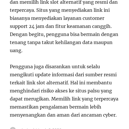
dan memilih link slot alternatif yang resmi dan
terpercaya. Situs yang menyediakan link ini
biasanya menyediakan layanan customer
support 24 jam dan fitur keamanan canggih.
Dengan begitu, pengguna bisa bermain dengan
tenang tanpa takut kehilangan data maupun
uang.
Pengguna juga disarankan untuk selalu
mengikuti update informasi dari sumber resmi
terkait link slot alternatif. Hal ini membantu
menghindari risiko akses ke situs palsu yang
dapat merugikan. Memilih link yang terpercaya
memastikan pengalaman bermain lebih
menyenangkan dan aman dari ancaman cyber.