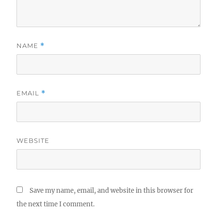
NAME
*
EMAIL
*
WEBSITE
Save my name, email, and website in this browser for
the next time I comment.