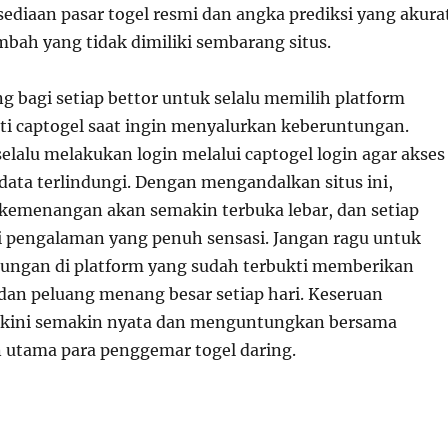
ediaan pasar togel resmi dan angka prediksi yang akura
mbah yang tidak dimiliki sembarang situs.
g bagi setiap bettor untuk selalu memilih platform
rti captogel saat ingin menyalurkan keberuntungan.
elalu melakukan login melalui captogel login agar akses
data terlindungi. Dengan mengandalkan situs ini,
kemenangan akan semakin terbuka lebar, dan setiap
 pengalaman yang penuh sensasi. Jangan ragu untuk
ungan di platform yang sudah terbukti memberikan
 dan peluang menang besar setiap hari. Keseruan
kini semakin nyata dan menguntungkan bersama
an utama para penggemar togel daring.