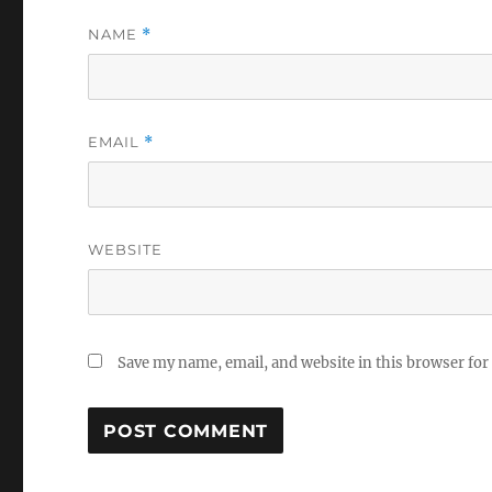
NAME
*
EMAIL
*
WEBSITE
Save my name, email, and website in this browser for