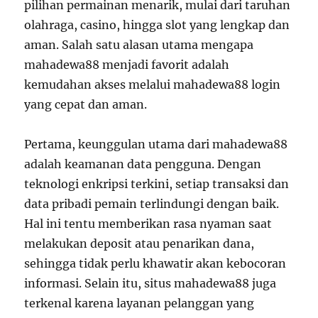
pilihan permainan menarik, mulai dari taruhan
olahraga, casino, hingga slot yang lengkap dan
aman. Salah satu alasan utama mengapa
mahadewa88 menjadi favorit adalah
kemudahan akses melalui mahadewa88 login
yang cepat dan aman.
Pertama, keunggulan utama dari mahadewa88
adalah keamanan data pengguna. Dengan
teknologi enkripsi terkini, setiap transaksi dan
data pribadi pemain terlindungi dengan baik.
Hal ini tentu memberikan rasa nyaman saat
melakukan deposit atau penarikan dana,
sehingga tidak perlu khawatir akan kebocoran
informasi. Selain itu, situs mahadewa88 juga
terkenal karena layanan pelanggan yang