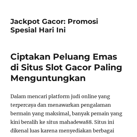
Jackpot Gacor: Promosi
Spesial Hari Ini
Ciptakan Peluang Emas
di Situs Slot Gacor Paling
Menguntungkan
Dalam mencari platform judi online yang
terpercaya dan menawarkan pengalaman
bermain yang maksimal, banyak pemain yang
kini beralih ke situs mahadewa88. Situs ini
dikenal luas karena menyediakan berbagai