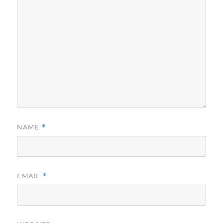
NAME
*
EMAIL
*