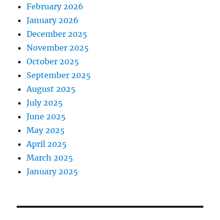
February 2026
January 2026
December 2025
November 2025
October 2025
September 2025
August 2025
July 2025
June 2025
May 2025
April 2025
March 2025
January 2025