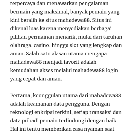
terpercaya dan menawarkan pengalaman
bermain yang maksimal, banyak pemain yang
kini beralih ke situs mahadewa88. Situs ini
dikenal luas karena menyediakan berbagai
pilihan permainan menarik, mulai dari taruhan
olahraga, casino, hingga slot yang lengkap dan
aman. Salah satu alasan utama mengapa
mahadewa88 menjadi favorit adalah
kemudahan akses melalui mahadewa88 login
yang cepat dan aman.
Pertama, keunggulan utama dari mahadewa88
adalah keamanan data pengguna. Dengan
teknologi enkripsi terkini, setiap transaksi dan
data pribadi pemain terlindungi dengan baik.
Hal ini tentu memberikan rasa nyaman saat