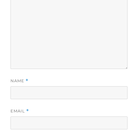
NAME
*
EMAIL
*