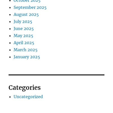
October 2025
September 2025
August 2025
July 2025
June 2025
May 2025
April 2025
March 2025
January 2025
Categories
Uncategorized