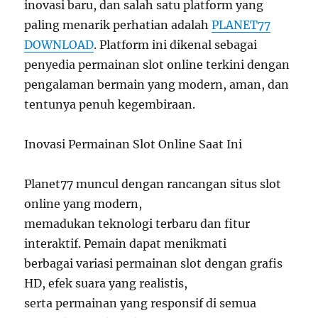
inovasi baru, dan salah satu platform yang
paling menarik perhatian adalah
PLANET77
DOWNLOAD
. Platform ini dikenal sebagai
penyedia permainan slot online terkini dengan
pengalaman bermain yang modern, aman, dan
tentunya penuh kegembiraan.
Inovasi Permainan Slot Online Saat Ini
Planet77 muncul dengan rancangan situs slot
online yang modern,
memadukan teknologi terbaru dan fitur
interaktif. Pemain dapat menikmati
berbagai variasi permainan slot dengan grafis
HD, efek suara yang realistis,
serta permainan yang responsif di semua