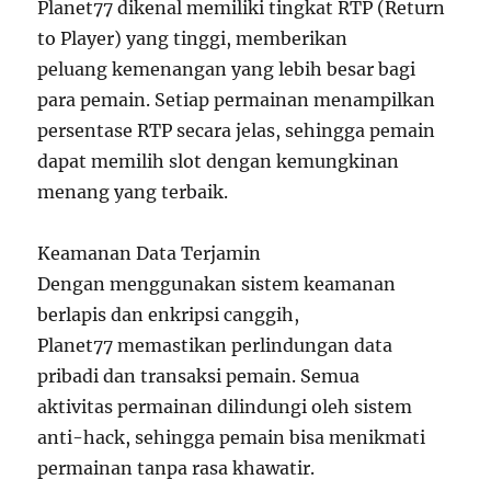
Planet77 dikenal memiliki tingkat RTP (Return
to Player) yang tinggi, memberikan
peluang kemenangan yang lebih besar bagi
para pemain. Setiap permainan menampilkan
persentase RTP secara jelas, sehingga pemain
dapat memilih slot dengan kemungkinan
menang yang terbaik.
Keamanan Data Terjamin
Dengan menggunakan sistem keamanan
berlapis dan enkripsi canggih,
Planet77 memastikan perlindungan data
pribadi dan transaksi pemain. Semua
aktivitas permainan dilindungi oleh sistem
anti-hack, sehingga pemain bisa menikmati
permainan tanpa rasa khawatir.