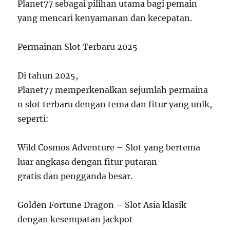
Planet77 sebagai pilihan utama bagi pemain
yang mencari kenyamanan dan kecepatan.
Permainan Slot Terbaru 2025
Di tahun 2025,
Planet77 memperkenalkan sejumlah permaina
n slot terbaru dengan tema dan fitur yang unik,
seperti:
Wild Cosmos Adventure – Slot yang bertema
luar angkasa dengan fitur putaran
gratis dan pengganda besar.
Golden Fortune Dragon – Slot Asia klasik
dengan kesempatan jackpot