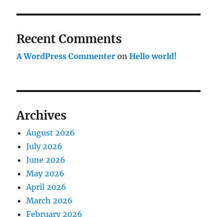
Recent Comments
A WordPress Commenter
on
Hello world!
Archives
August 2026
July 2026
June 2026
May 2026
April 2026
March 2026
February 2026