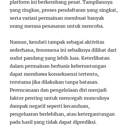
platform ini berkembang pesat. Tampilannya
yang ringkas, proses pendaftaran yang singkat,
serta variasi permainan membuat banyak
orang merasa penasaran untuk mencoba.
Namun, kendati tampak sebagai aktivitas
sederhana, fenomena ini sebaiknya dilihat dari
sudut pandang yang lebih luas. Keterlibatan
dalam permainan berbasis keberuntungan
dapat membawa konsekuensi tertentu,
terutama jika dilakukan tanpa batasan.
Perencanaan dan pengelolaan diri menjadi
faktor penting untuk mencegah munculnya
dampak negatif seperti kecanduan,
pengeluaran berlebihan, atau ketergantungan
pada hasil yang tidak dapat diprediksi.