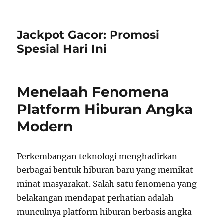
Jackpot Gacor: Promosi
Spesial Hari Ini
Menelaah Fenomena
Platform Hiburan Angka
Modern
Perkembangan teknologi menghadirkan
berbagai bentuk hiburan baru yang memikat
minat masyarakat. Salah satu fenomena yang
belakangan mendapat perhatian adalah
munculnya platform hiburan berbasis angka