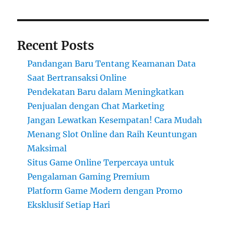
Recent Posts
Pandangan Baru Tentang Keamanan Data
Saat Bertransaksi Online
Pendekatan Baru dalam Meningkatkan
Penjualan dengan Chat Marketing
Jangan Lewatkan Kesempatan! Cara Mudah
Menang Slot Online dan Raih Keuntungan
Maksimal
Situs Game Online Terpercaya untuk
Pengalaman Gaming Premium
Platform Game Modern dengan Promo
Eksklusif Setiap Hari