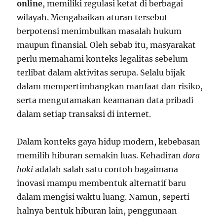
online
, memiliki regulasi ketat di berbagai
wilayah. Mengabaikan aturan tersebut
berpotensi menimbulkan masalah hukum
maupun finansial. Oleh sebab itu, masyarakat
perlu memahami konteks legalitas sebelum
terlibat dalam aktivitas serupa. Selalu bijak
dalam mempertimbangkan manfaat dan risiko,
serta mengutamakan keamanan data pribadi
dalam setiap transaksi di internet.
Dalam konteks gaya hidup modern, kebebasan
memilih hiburan semakin luas. Kehadiran
dora
hoki
adalah salah satu contoh bagaimana
inovasi mampu membentuk alternatif baru
dalam mengisi waktu luang. Namun, seperti
halnya bentuk hiburan lain, penggunaan