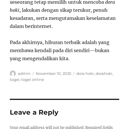
seseorang tetap memilih untuk mencoba
dora
hoki
, lakukan dengan sikap terukur, penuh
kesadaran, serta mengutamakan keselamatan
dalam berinternet.
Pada akhirnya, hiburan terbaik adalah yang
membawa kendali pada diri sendiri—bukan
yang mengendalikan kita.
Author
Posted
Tags
admin
November 10, 2025
dora hoki
,
dorahoki
,
on
togel
,
togel online
Leave a Reply
Your email address will not be published.
Required fields