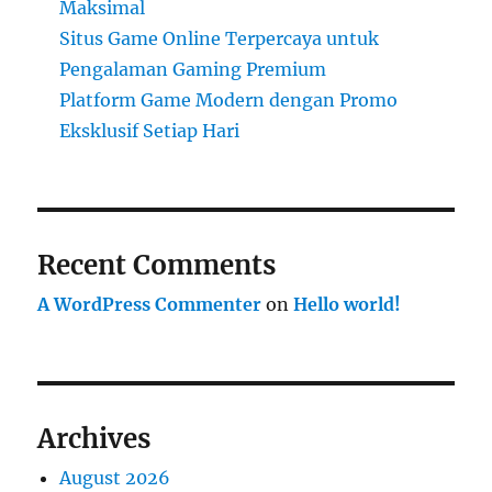
Maksimal
Situs Game Online Terpercaya untuk
Pengalaman Gaming Premium
Platform Game Modern dengan Promo
Eksklusif Setiap Hari
Recent Comments
A WordPress Commenter
on
Hello world!
Archives
August 2026