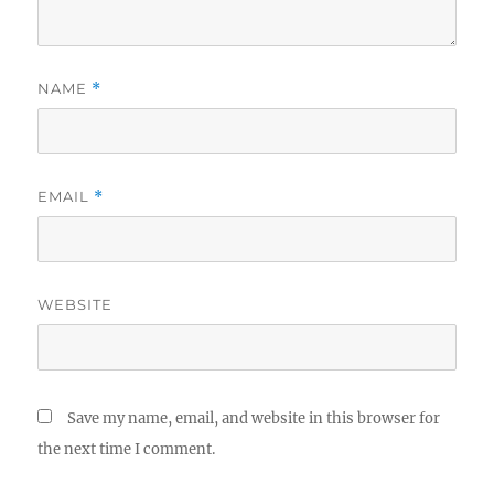
NAME
*
EMAIL
*
WEBSITE
Save my name, email, and website in this browser for
the next time I comment.