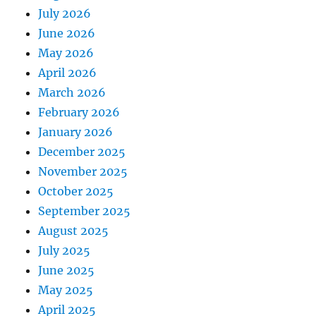
July 2026
June 2026
May 2026
April 2026
March 2026
February 2026
January 2026
December 2025
November 2025
October 2025
September 2025
August 2025
July 2025
June 2025
May 2025
April 2025