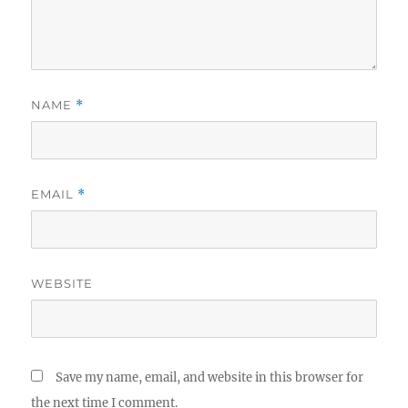
NAME
*
EMAIL
*
WEBSITE
Save my name, email, and website in this browser for
the next time I comment.