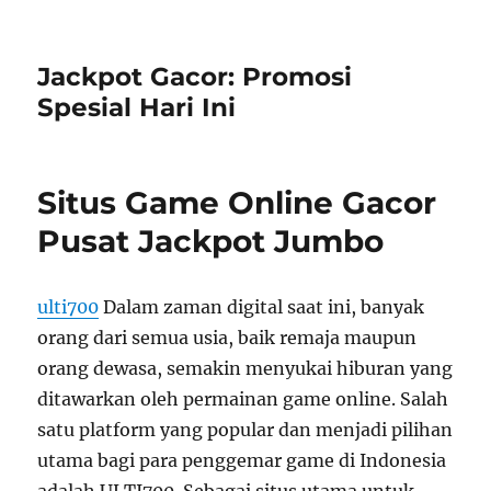
Jackpot Gacor: Promosi
Spesial Hari Ini
Situs Game Online Gacor
Pusat Jackpot Jumbo
ulti700
Dalam zaman digital saat ini, banyak
orang dari semua usia, baik remaja maupun
orang dewasa, semakin menyukai hiburan yang
ditawarkan oleh permainan game online. Salah
satu platform yang popular dan menjadi pilihan
utama bagi para penggemar game di Indonesia