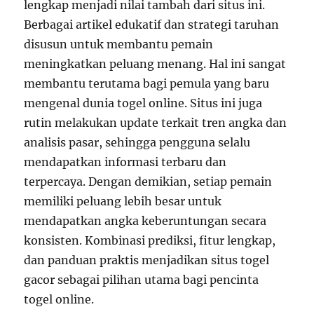
lengkap menjadi nilai tambah dari situs ini.
Berbagai artikel edukatif dan strategi taruhan
disusun untuk membantu pemain
meningkatkan peluang menang. Hal ini sangat
membantu terutama bagi pemula yang baru
mengenal dunia togel online. Situs ini juga
rutin melakukan update terkait tren angka dan
analisis pasar, sehingga pengguna selalu
mendapatkan informasi terbaru dan
terpercaya. Dengan demikian, setiap pemain
memiliki peluang lebih besar untuk
mendapatkan angka keberuntungan secara
konsisten. Kombinasi prediksi, fitur lengkap,
dan panduan praktis menjadikan situs togel
gacor sebagai pilihan utama bagi pencinta
togel online.