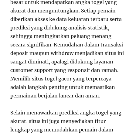
besar untuk mendapatkan angka togel yang
akurat dan menguntungkan. Setiap pemain
diberikan akses ke data keluaran terbaru serta
prediksi yang didukung analisis statistik,
sehingga meningkatkan peluang menang
secara signifikan. Kemudahan dalam transaksi
deposit maupun withdraw menjadikan situs ini
sangat diminati, apalagi didukung layanan
customer support yang responsif dan ramah.
Memilih situs togel gacor yang terpercaya
adalah langkah penting untuk memastikan
permainan berjalan lancar dan aman.
Selain menawarkan prediksi angka togel yang
akurat, situs ini juga menyediakan fitur
lengkap yang memudahkan pemain dalam