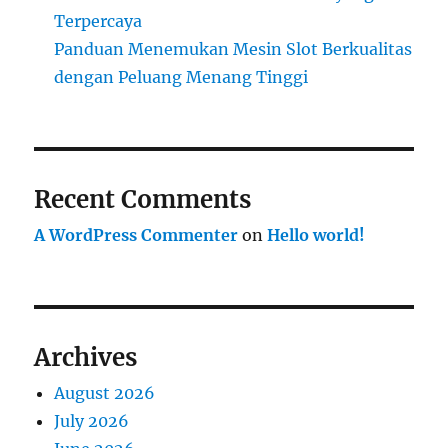
Terpercaya
Panduan Menemukan Mesin Slot Berkualitas
dengan Peluang Menang Tinggi
Recent Comments
A WordPress Commenter
on
Hello world!
Archives
August 2026
July 2026