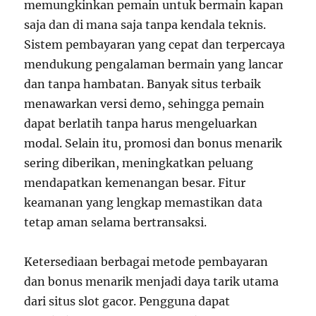
memungkinkan pemain untuk bermain kapan
saja dan di mana saja tanpa kendala teknis.
Sistem pembayaran yang cepat dan terpercaya
mendukung pengalaman bermain yang lancar
dan tanpa hambatan. Banyak situs terbaik
menawarkan versi demo, sehingga pemain
dapat berlatih tanpa harus mengeluarkan
modal. Selain itu, promosi dan bonus menarik
sering diberikan, meningkatkan peluang
mendapatkan kemenangan besar. Fitur
keamanan yang lengkap memastikan data
tetap aman selama bertransaksi.
Ketersediaan berbagai metode pembayaran
dan bonus menarik menjadi daya tarik utama
dari situs slot gacor. Pengguna dapat