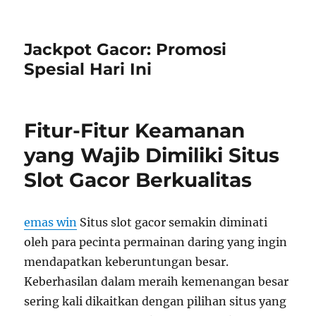
Jackpot Gacor: Promosi
Spesial Hari Ini
Fitur-Fitur Keamanan
yang Wajib Dimiliki Situs
Slot Gacor Berkualitas
emas win
Situs slot gacor semakin diminati
oleh para pecinta permainan daring yang ingin
mendapatkan keberuntungan besar.
Keberhasilan dalam meraih kemenangan besar
sering kali dikaitkan dengan pilihan situs yang