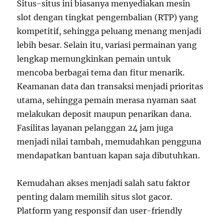
Situs-situs ini biasanya menyediakan mesin
slot dengan tingkat pengembalian (RTP) yang
kompetitif, sehingga peluang menang menjadi
lebih besar. Selain itu, variasi permainan yang
lengkap memungkinkan pemain untuk
mencoba berbagai tema dan fitur menarik.
Keamanan data dan transaksi menjadi prioritas
utama, sehingga pemain merasa nyaman saat
melakukan deposit maupun penarikan dana.
Fasilitas layanan pelanggan 24 jam juga
menjadi nilai tambah, memudahkan pengguna
mendapatkan bantuan kapan saja dibutuhkan.
Kemudahan akses menjadi salah satu faktor
penting dalam memilih situs slot gacor.
Platform yang responsif dan user-friendly