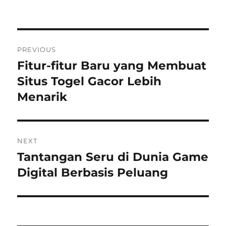
Post
PREVIOUS
navigation
Fitur-fitur Baru yang Membuat
Previous
post:
Situs Togel Gacor Lebih
Menarik
NEXT
Tantangan Seru di Dunia Game
Next
post:
Digital Berbasis Peluang