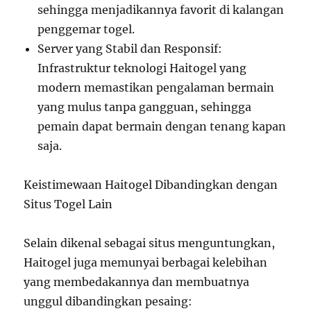
sehingga menjadikannya favorit di kalangan
penggemar togel.
Server yang Stabil dan Responsif:
Infrastruktur teknologi Haitogel yang
modern memastikan pengalaman bermain
yang mulus tanpa gangguan, sehingga
pemain dapat bermain dengan tenang kapan
saja.
Keistimewaan Haitogel Dibandingkan dengan
Situs Togel Lain
Selain dikenal sebagai situs menguntungkan,
Haitogel juga memunyai berbagai kelebihan
yang membedakannya dan membuatnya
unggul dibandingkan pesaing: