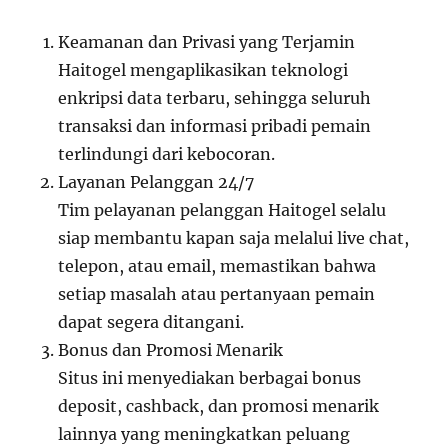
Keamanan dan Privasi yang Terjamin
Haitogel mengaplikasikan teknologi
enkripsi data terbaru, sehingga seluruh
transaksi dan informasi pribadi pemain
terlindungi dari kebocoran.
Layanan Pelanggan 24/7
Tim pelayanan pelanggan Haitogel selalu
siap membantu kapan saja melalui live chat,
telepon, atau email, memastikan bahwa
setiap masalah atau pertanyaan pemain
dapat segera ditangani.
Bonus dan Promosi Menarik
Situs ini menyediakan berbagai bonus
deposit, cashback, dan promosi menarik
lainnya yang meningkatkan peluang