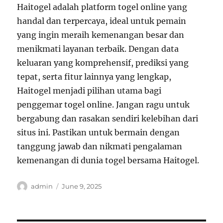
Haitogel adalah platform togel online yang
handal dan terpercaya, ideal untuk pemain
yang ingin meraih kemenangan besar dan
menikmati layanan terbaik. Dengan data
keluaran yang komprehensif, prediksi yang
tepat, serta fitur lainnya yang lengkap,
Haitogel menjadi pilihan utama bagi
penggemar togel online. Jangan ragu untuk
bergabung dan rasakan sendiri kelebihan dari
situs ini. Pastikan untuk bermain dengan
tanggung jawab dan nikmati pengalaman
kemenangan di dunia togel bersama Haitogel.
Author
Posted
admin
June 9, 2025
on