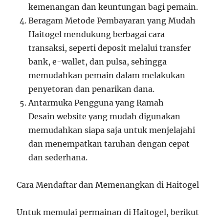
kemenangan dan keuntungan bagi pemain.
Beragam Metode Pembayaran yang Mudah
Haitogel mendukung berbagai cara
transaksi, seperti deposit melalui transfer
bank, e-wallet, dan pulsa, sehingga
memudahkan pemain dalam melakukan
penyetoran dan penarikan dana.
Antarmuka Pengguna yang Ramah
Desain website yang mudah digunakan
memudahkan siapa saja untuk menjelajahi
dan menempatkan taruhan dengan cepat
dan sederhana.
Cara Mendaftar dan Memenangkan di Haitogel
Untuk memulai permainan di Haitogel, berikut