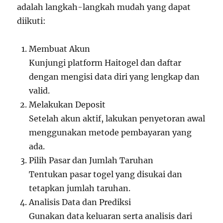
adalah langkah-langkah mudah yang dapat
diikuti:
Membuat Akun
Kunjungi platform Haitogel dan daftar
dengan mengisi data diri yang lengkap dan
valid.
Melakukan Deposit
Setelah akun aktif, lakukan penyetoran awal
menggunakan metode pembayaran yang
ada.
Pilih Pasar dan Jumlah Taruhan
Tentukan pasar togel yang disukai dan
tetapkan jumlah taruhan.
Analisis Data dan Prediksi
Gunakan data keluaran serta analisis dari