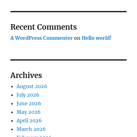
Recent Comments
A WordPress Commenter
on
Hello world!
Archives
August 2026
July 2026
June 2026
May 2026
April 2026
March 2026