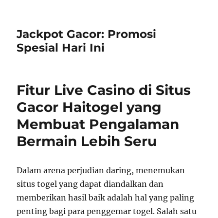
Jackpot Gacor: Promosi
Spesial Hari Ini
Fitur Live Casino di Situs
Gacor Haitogel yang
Membuat Pengalaman
Bermain Lebih Seru
Dalam arena perjudian daring, menemukan
situs togel yang dapat diandalkan dan
memberikan hasil baik adalah hal yang paling
penting bagi para penggemar togel. Salah satu