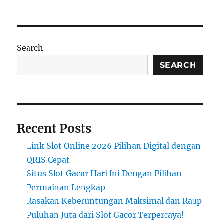
Search
SEARCH
Recent Posts
Link Slot Online 2026 Pilihan Digital dengan
QRIS Cepat
Situs Slot Gacor Hari Ini Dengan Pilihan
Permainan Lengkap
Rasakan Keberuntungan Maksimal dan Raup
Puluhan Juta dari Slot Gacor Terpercaya!