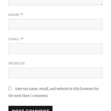
NAME
*
EMAIL
*
WEBSITE
Save my name, email, and website in this browser for
the next time I comment.