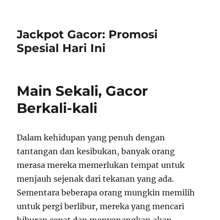
Jackpot Gacor: Promosi
Spesial Hari Ini
Main Sekali, Gacor
Berkali-kali
Dalam kehidupan yang penuh dengan
tantangan dan kesibukan, banyak orang
merasa mereka memerlukan tempat untuk
menjauh sejenak dari tekanan yang ada.
Sementara beberapa orang mungkin memilih
untuk pergi berlibur, mereka yang mencari