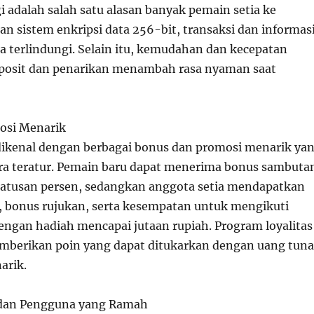
 adalah salah satu alasan banyak pemain setia ke
 sistem enkripsi data 256-bit, transaksi dan informas
a terlindungi. Selain itu, kemudahan dan kecepatan
eposit dan penarikan menambah rasa nyaman saat
osi Menarik
ikenal dengan berbagai bonus dan promosi menarik ya
ra teratur. Pemain baru dapat menerima bonus sambuta
atusan persen, sedangkan anggota setia mendapatkan
, bonus rujukan, serta kesempatan untuk mengikuti
engan hadiah mencapai jutaan rupiah. Program loyalitas
berikan poin yang dapat ditukarkan dengan uang tuna
arik.
dan Pengguna yang Ramah