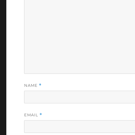
NAME
*
EMAIL
*