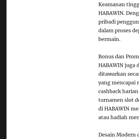
Keamanan tinggi
HABAWIN. Dengan
pribadi penggun
dalam proses d
bermain.
Bonus dan Prom
HABAWIN juga d
ditawarkan seca
yang mencapai r
cashback harian
turnamen slot d
di HABAWIN mem
atau hadiah men
Desain Modern 