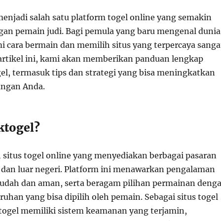
enjadi salah satu platform togel online yang semakin
ngan pemain judi. Bagi pemula yang baru mengenal dunia
 cara bermain dan memilih situs yang terpercaya sanga
artikel ini, kami akan memberikan panduan lengkap
l, termasuk tips dan strategi yang bisa meningkatkan
ngan Anda.
ktogel?
 situs togel online yang menyediakan berbagai pasaran
m dan luar negeri. Platform ini menawarkan pengalaman
udah dan aman, serta beragam pilihan permainan deng
aruhan yang bisa dipilih oleh pemain. Sebagai situs togel
togel memiliki sistem keamanan yang terjamin,