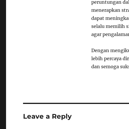
peruntungan dal
menerapkan stra
dapat meningka
selalu memilih s
agar pengalama
Dengan mengikut
lebih percaya d
dan semoga suk
Leave a Reply