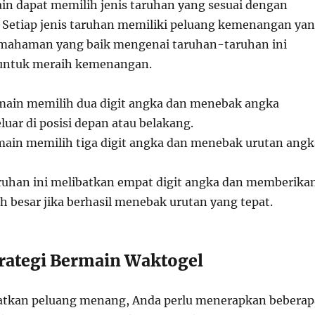
in dapat memilih jenis taruhan yang sesuai dengan
. Setiap jenis taruhan memiliki peluang kemenangan ya
emahaman yang baik mengenai taruhan-taruhan ini
 untuk meraih kemenangan.
main memilih dua digit angka dan menebak angka
luar di posisi depan atau belakang.
main memilih tiga digit angka dan menebak urutan angk
ruhan ini melibatkan empat digit angka dan memberika
h besar jika berhasil menebak urutan yang tepat.
trategi Bermain Waktogel
tkan peluang menang, Anda perlu menerapkan beberap