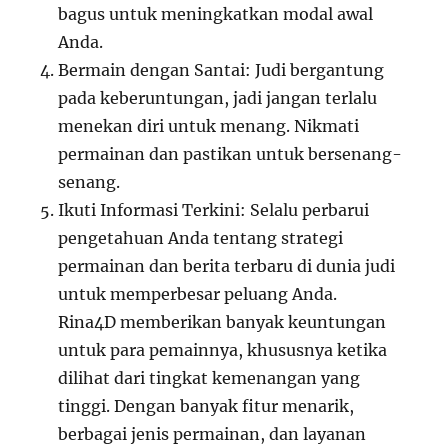
bagus untuk meningkatkan modal awal
Anda.
Bermain dengan Santai: Judi bergantung
pada keberuntungan, jadi jangan terlalu
menekan diri untuk menang. Nikmati
permainan dan pastikan untuk bersenang-
senang.
Ikuti Informasi Terkini: Selalu perbarui
pengetahuan Anda tentang strategi
permainan dan berita terbaru di dunia judi
untuk memperbesar peluang Anda.
Rina4D memberikan banyak keuntungan
untuk para pemainnya, khususnya ketika
dilihat dari tingkat kemenangan yang
tinggi. Dengan banyak fitur menarik,
berbagai jenis permainan, dan layanan