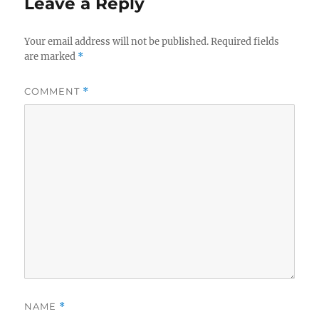
Leave a Reply
Your email address will not be published.
Required fields
are marked
*
COMMENT
*
NAME
*