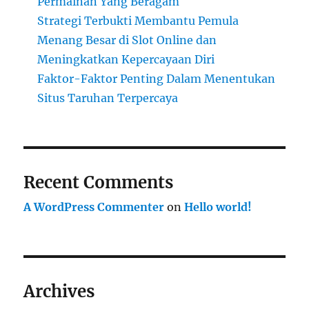
Permainan Yang Beragam
Strategi Terbukti Membantu Pemula
Menang Besar di Slot Online dan
Meningkatkan Kepercayaan Diri
Faktor-Faktor Penting Dalam Menentukan
Situs Taruhan Terpercaya
Recent Comments
A WordPress Commenter
on
Hello world!
Archives