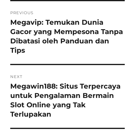
Post
PREVIOUS
navigation
Megavip: Temukan Dunia
Previous
post:
Gacor yang Mempesona Tanpa
Dibatasi oleh Panduan dan
Tips
NEXT
Megawin188: Situs Terpercaya
Next
post:
untuk Pengalaman Bermain
Slot Online yang Tak
Terlupakan