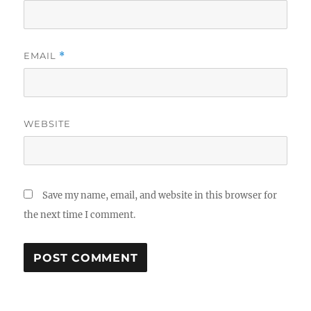
EMAIL
*
WEBSITE
Save my name, email, and website in this browser for
the next time I comment.