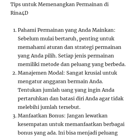
Tips untuk Memenangkan Permainan di
Rina4D
Pahami Permainan yang Anda Mainkan:
Sebelum mulai bertaruh, penting untuk
memahami aturan dan strategi permainan
yang Anda pilih. Setiap jenis permainan
memiliki metode dan peluang yang berbeda.
Manajemen Modal: Sangat krusial untuk
mengatur anggaran bermain Anda.
Tentukan jumlah uang yang ingin Anda
pertaruhkan dan batasi diri Anda agar tidak
melebihi jumlah tersebut.
Manfaatkan Bonus: Jangan lewatkan
kesempatan untuk memanfaatkan berbagai
bonus yang ada. Ini bisa menjadi peluang