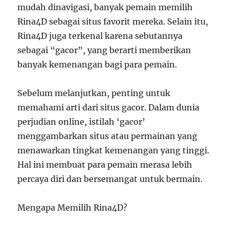
mudah dinavigasi, banyak pemain memilih
Rina4D sebagai situs favorit mereka. Selain itu,
Rina4D juga terkenal karena sebutannya
sebagai “gacor”, yang berarti memberikan
banyak kemenangan bagi para pemain.
Sebelum melanjutkan, penting untuk
memahami arti dari situs gacor. Dalam dunia
perjudian online, istilah ‘gacor’
menggambarkan situs atau permainan yang
menawarkan tingkat kemenangan yang tinggi.
Hal ini membuat para pemain merasa lebih
percaya diri dan bersemangat untuk bermain.
Mengapa Memilih Rina4D?