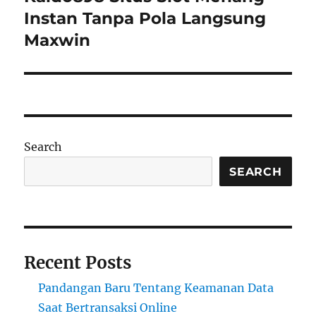
Instan Tanpa Pola Langsung
Maxwin
Search
SEARCH
Recent Posts
Pandangan Baru Tentang Keamanan Data
Saat Bertransaksi Online