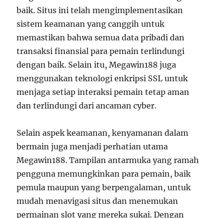
baik. Situs ini telah mengimplementasikan
sistem keamanan yang canggih untuk
memastikan bahwa semua data pribadi dan
transaksi finansial para pemain terlindungi
dengan baik. Selain itu, Megawin188 juga
menggunakan teknologi enkripsi SSL untuk
menjaga setiap interaksi pemain tetap aman
dan terlindungi dari ancaman cyber.
Selain aspek keamanan, kenyamanan dalam
bermain juga menjadi perhatian utama
Megawin188. Tampilan antarmuka yang ramah
pengguna memungkinkan para pemain, baik
pemula maupun yang berpengalaman, untuk
mudah menavigasi situs dan menemukan
permainan slot yang mereka sukai. Dengan