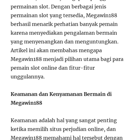
permainan slot. Dengan berbagai jenis
permainan slot yang tersedia, Megawin188
berhasil menarik perhatian banyak pemain
karena menyediakan pengalaman bermain
yang menyenangkan dan menguntungkan.
Artikel ini akan membahas mengapa
Megawin188 menjadi pilihan utama bagi para
pemain slot online dan fitur-fitur
unggulannya.
Keamanan dan Kenyamanan Bermain di
Megawin188
Keamanan adalah hal yang sangat penting
ketika memilih situs perjudian online, dan
Megawin188 memahami hal tersebut dengan