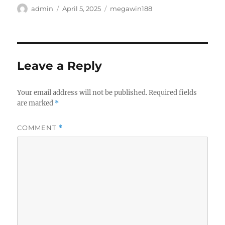
Author
Posted
Tags
admin
April 5, 2025
megawin188
on
Leave a Reply
Your email address will not be published.
Required fields
are marked
*
COMMENT
*