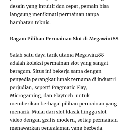
desain yang intuitif dan cepat, pemain bisa
langsung menikmati permainan tanpa
hambatan teknis.
Ragam Pilihan Permainan Slot di Megawin188
Salah satu daya tarik utama Megawin188
adalah koleksi permainan slot yang sangat
beragam. Situs ini bekerja sama dengan
penyedia perangkat lunak ternama di industri
perjudian, seperti Pragmatic Play,
Microgaming, dan Playtech, untuk
memberikan berbagai pilihan permainan yang
menarik. Mulai dari slot klasik hingga slot
video dengan grafis modern, setiap permainan
menawarkan pengalaman yang berbeda,