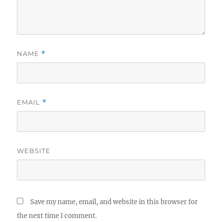
NAME
*
EMAIL
*
WEBSITE
Save my name, email, and website in this browser for
the next time I comment.