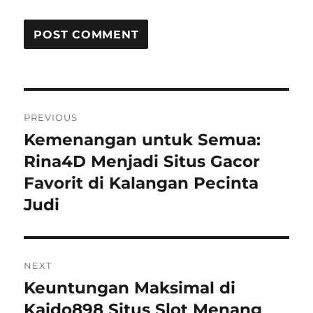
Post
PREVIOUS
navigation
Kemenangan untuk Semua:
Previous
post:
Rina4D Menjadi Situs Gacor
Favorit di Kalangan Pecinta
Judi
NEXT
Keuntungan Maksimal di
Next
post:
Kaido898 Situs Slot Menang