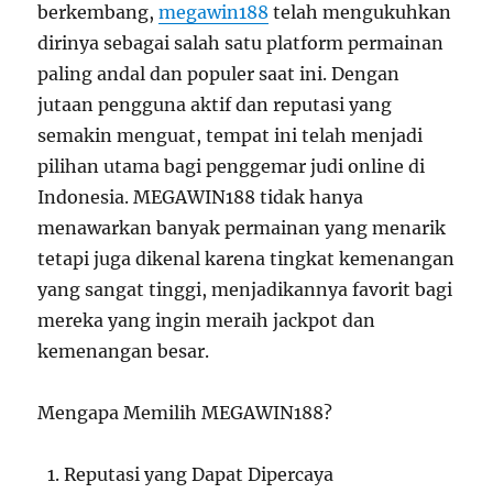
berkembang,
megawin188
telah mengukuhkan
dirinya sebagai salah satu platform permainan
paling andal dan populer saat ini. Dengan
jutaan pengguna aktif dan reputasi yang
semakin menguat, tempat ini telah menjadi
pilihan utama bagi penggemar judi online di
Indonesia. MEGAWIN188 tidak hanya
menawarkan banyak permainan yang menarik
tetapi juga dikenal karena tingkat kemenangan
yang sangat tinggi, menjadikannya favorit bagi
mereka yang ingin meraih jackpot dan
kemenangan besar.
Mengapa Memilih MEGAWIN188?
Reputasi yang Dapat Dipercaya