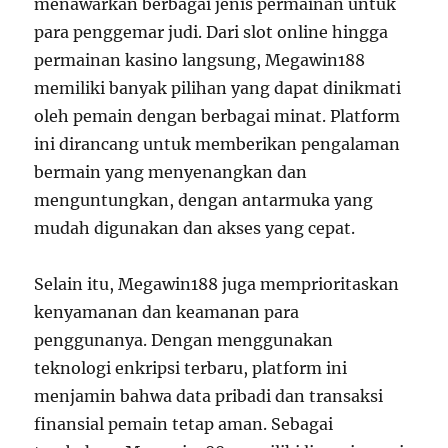
menawarkan berbagai jenis permainan untuk
para penggemar judi. Dari slot online hingga
permainan kasino langsung, Megawin188
memiliki banyak pilihan yang dapat dinikmati
oleh pemain dengan berbagai minat. Platform
ini dirancang untuk memberikan pengalaman
bermain yang menyenangkan dan
menguntungkan, dengan antarmuka yang
mudah digunakan dan akses yang cepat.
Selain itu, Megawin188 juga memprioritaskan
kenyamanan dan keamanan para
penggunanya. Dengan menggunakan
teknologi enkripsi terbaru, platform ini
menjamin bahwa data pribadi dan transaksi
finansial pemain tetap aman. Sebagai