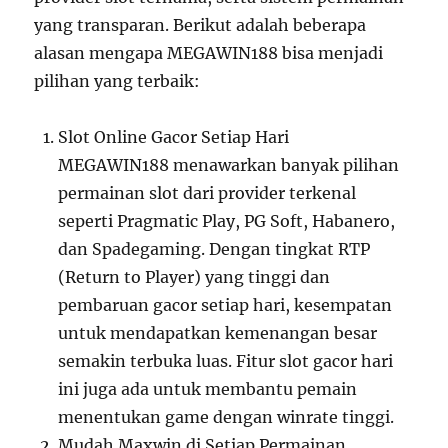
yang transparan. Berikut adalah beberapa
alasan mengapa MEGAWIN188 bisa menjadi
pilihan yang terbaik:
Slot Online Gacor Setiap Hari
MEGAWIN188 menawarkan banyak pilihan
permainan slot dari provider terkenal
seperti Pragmatic Play, PG Soft, Habanero,
dan Spadegaming. Dengan tingkat RTP
(Return to Player) yang tinggi dan
pembaruan gacor setiap hari, kesempatan
untuk mendapatkan kemenangan besar
semakin terbuka luas. Fitur slot gacor hari
ini juga ada untuk membantu pemain
menentukan game dengan winrate tinggi.
Mudah Maxwin di Setiap Permainan