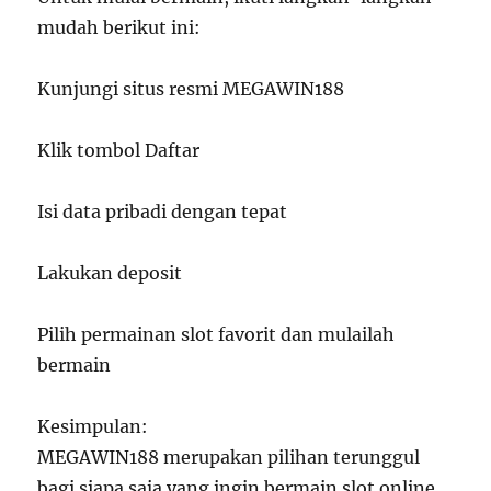
mudah berikut ini:
Kunjungi situs resmi MEGAWIN188
Klik tombol Daftar
Isi data pribadi dengan tepat
Lakukan deposit
Pilih permainan slot favorit dan mulailah
bermain
Kesimpulan:
MEGAWIN188 merupakan pilihan terunggul
bagi siapa saja yang ingin bermain slot online