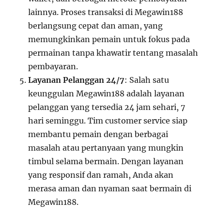
lainnya. Proses transaksi di Megawin188
berlangsung cepat dan aman, yang
memungkinkan pemain untuk fokus pada
permainan tanpa khawatir tentang masalah
pembayaran.
Layanan Pelanggan 24/7
: Salah satu
keunggulan Megawin188 adalah layanan
pelanggan yang tersedia 24 jam sehari, 7
hari seminggu. Tim customer service siap
membantu pemain dengan berbagai
masalah atau pertanyaan yang mungkin
timbul selama bermain. Dengan layanan
yang responsif dan ramah, Anda akan
merasa aman dan nyaman saat bermain di
Megawin188.