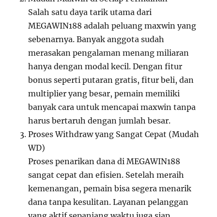
Salah satu daya tarik utama dari
MEGAWIN188 adalah peluang maxwin yang
sebenarnya. Banyak anggota sudah
merasakan pengalaman menang miliaran
hanya dengan modal kecil. Dengan fitur
bonus seperti putaran gratis, fitur beli, dan
multiplier yang besar, pemain memiliki
banyak cara untuk mencapai maxwin tanpa
harus bertaruh dengan jumlah besar.
Proses Withdraw yang Sangat Cepat (Mudah
WD)
Proses penarikan dana di MEGAWIN188
sangat cepat dan efisien. Setelah meraih
kemenangan, pemain bisa segera menarik
dana tanpa kesulitan. Layanan pelanggan
yang aktif sepanjang waktu juga siap