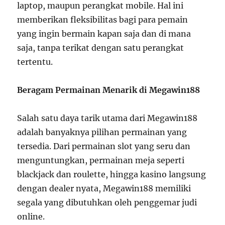
laptop, maupun perangkat mobile. Hal ini
memberikan fleksibilitas bagi para pemain
yang ingin bermain kapan saja dan di mana
saja, tanpa terikat dengan satu perangkat
tertentu.
Beragam Permainan Menarik di Megawin188
Salah satu daya tarik utama dari Megawin188
adalah banyaknya pilihan permainan yang
tersedia. Dari permainan slot yang seru dan
menguntungkan, permainan meja seperti
blackjack dan roulette, hingga kasino langsung
dengan dealer nyata, Megawin188 memiliki
segala yang dibutuhkan oleh penggemar judi
online.