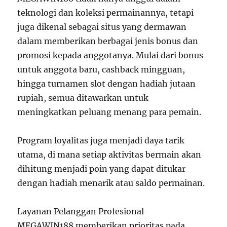
teknologi dan koleksi permainannya, tetapi
juga dikenal sebagai situs yang dermawan
dalam memberikan berbagai jenis bonus dan
promosi kepada anggotanya. Mulai dari bonus
untuk anggota baru, cashback mingguan,
hingga turnamen slot dengan hadiah jutaan
rupiah, semua ditawarkan untuk
meningkatkan peluang menang para pemain.
Program loyalitas juga menjadi daya tarik
utama, di mana setiap aktivitas bermain akan
dihitung menjadi poin yang dapat ditukar
dengan hadiah menarik atau saldo permainan.
Layanan Pelanggan Profesional
MEGAWIN188 memberikan prioritas pada