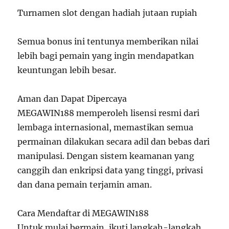
Turnamen slot dengan hadiah jutaan rupiah
Semua bonus ini tentunya memberikan nilai
lebih bagi pemain yang ingin mendapatkan
keuntungan lebih besar.
Aman dan Dapat Dipercaya
MEGAWIN188 memperoleh lisensi resmi dari
lembaga internasional, memastikan semua
permainan dilakukan secara adil dan bebas dari
manipulasi. Dengan sistem keamanan yang
canggih dan enkripsi data yang tinggi, privasi
dan dana pemain terjamin aman.
Cara Mendaftar di MEGAWIN188
Untuk mulai bermain, ikuti langkah-langkah