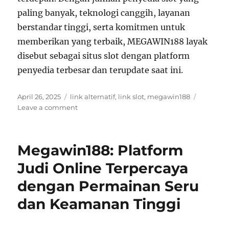
paling banyak, teknologi canggih, layanan
berstandar tinggi, serta komitmen untuk
memberikan yang terbaik, MEGAWIN188 layak
disebut sebagai situs slot dengan platform
penyedia terbesar dan terupdate saat ini.
Posted
Tags
April 26, 2025
link alternatif
,
link slot
,
megawin188
on
on
Leave a comment
MEGAWIN188
Punya
Jawaban
Megawin188: Platform
untuk
Semua
Judi Online Terpercaya
Pencinta
dengan Permainan Seru
Slot
Provider
dan Keamanan Tinggi
Terbaik
2025