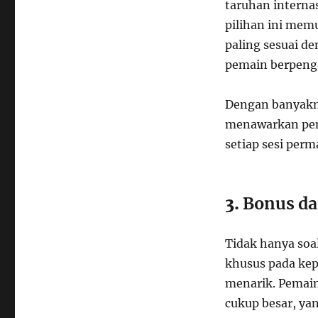
taruhan interna
pilihan ini mem
paling sesuai d
pemain berpeng
Dengan banyakny
menawarkan pen
setiap sesi per
3.
Bonus d
Tidak hanya soa
khusus pada kep
menarik. Pemai
cukup besar, ya