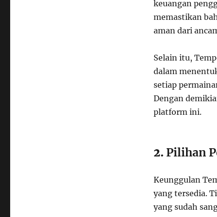
keuangan pengg
memastikan bahw
aman dari ancam
Selain itu, Tem
dalam menentuk
setiap permaina
Dengan demikian
platform ini.
2.
Pilihan 
Keunggulan Tem
yang tersedia. 
yang sudah sang