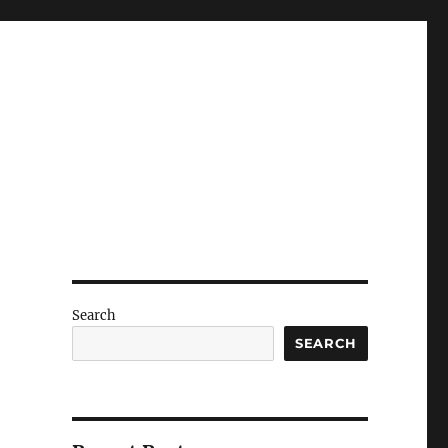
Search
SEARCH