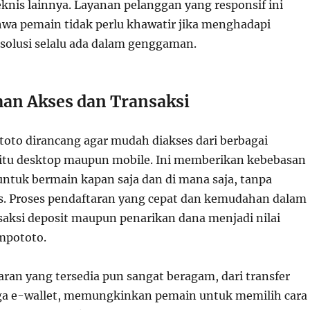
knis lainnya. Layanan pelanggan yang responsif ini
a pemain tidak perlu khawatir jika menghadapi
 solusi selalu ada dalam genggaman.
n Akses dan Transaksi
oto dirancang agar mudah diakses dari berbagai
 itu desktop maupun mobile. Ini memberikan kebebasan
ntuk bermain kapan saja dan di mana saja, tanpa
. Proses pendaftaran yang cepat dan kemudahan dalam
aksi deposit maupun penarikan dana menjadi nilai
mpototo.
an yang tersedia pun sangat beragam, dari transfer
ga e-wallet, memungkinkan pemain untuk memilih cara