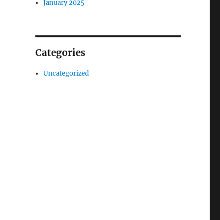
January 2025
Categories
Uncategorized