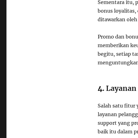
Sementara itu, 
bonus loyalitas,
ditawarkan oleh 
Promo dan bonus
memberikan keu
begitu, setiap t
menguntungkan
4.
Layanan 
Salah satu fitur
layanan pelangg
support yang pr
baik itu dalam p