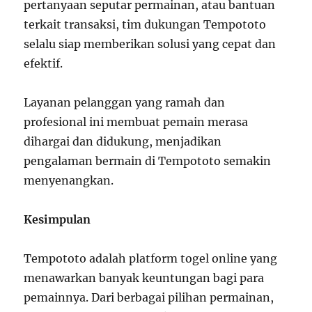
pertanyaan seputar permainan, atau bantuan
terkait transaksi, tim dukungan Tempototo
selalu siap memberikan solusi yang cepat dan
efektif.
Layanan pelanggan yang ramah dan
profesional ini membuat pemain merasa
dihargai dan didukung, menjadikan
pengalaman bermain di Tempototo semakin
menyenangkan.
Kesimpulan
Tempototo adalah platform togel online yang
menawarkan banyak keuntungan bagi para
pemainnya. Dari berbagai pilihan permainan,