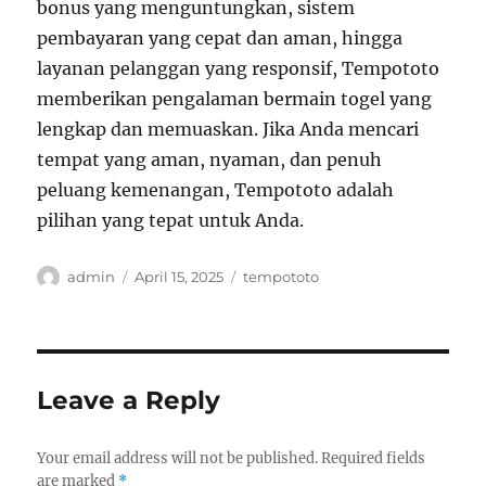
bonus yang menguntungkan, sistem
pembayaran yang cepat dan aman, hingga
layanan pelanggan yang responsif, Tempototo
memberikan pengalaman bermain togel yang
lengkap dan memuaskan. Jika Anda mencari
tempat yang aman, nyaman, dan penuh
peluang kemenangan, Tempototo adalah
pilihan yang tepat untuk Anda.
Author
Posted
Tags
admin
April 15, 2025
tempototo
on
Leave a Reply
Your email address will not be published.
Required fields
are marked
*