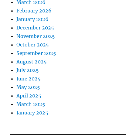
March 2026
February 2026
January 2026
December 2025
November 2025
October 2025
September 2025
August 2025
July 2025
June 2025
May 2025
April 2025
March 2025
January 2025