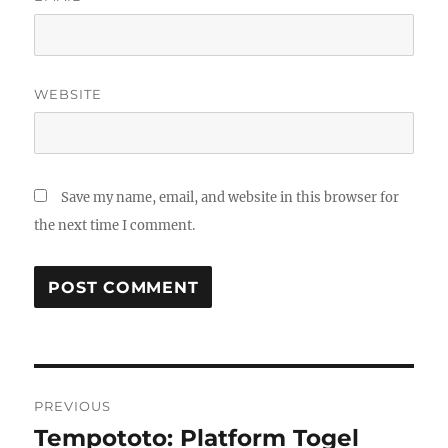
WEBSITE
Save my name, email, and website in this browser for
the next time I comment.
Post
PREVIOUS
navigation
Tempototo: Platform Togel
Previous