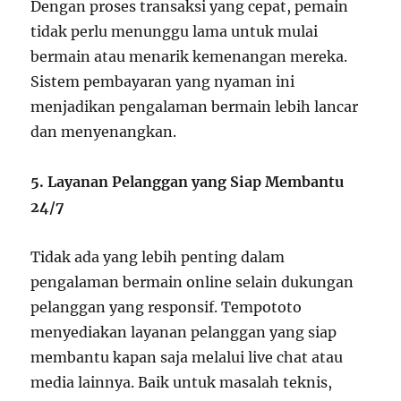
Dengan proses transaksi yang cepat, pemain
tidak perlu menunggu lama untuk mulai
bermain atau menarik kemenangan mereka.
Sistem pembayaran yang nyaman ini
menjadikan pengalaman bermain lebih lancar
dan menyenangkan.
5. Layanan Pelanggan yang Siap Membantu
24/7
Tidak ada yang lebih penting dalam
pengalaman bermain online selain dukungan
pelanggan yang responsif. Tempototo
menyediakan layanan pelanggan yang siap
membantu kapan saja melalui live chat atau
media lainnya. Baik untuk masalah teknis,