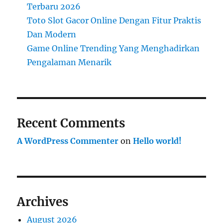
Terbaru 2026
Toto Slot Gacor Online Dengan Fitur Praktis
Dan Modern
Game Online Trending Yang Menghadirkan
Pengalaman Menarik
Recent Comments
A WordPress Commenter
on
Hello world!
Archives
August 2026