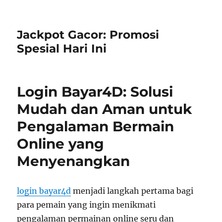
Jackpot Gacor: Promosi
Spesial Hari Ini
Login Bayar4D: Solusi
Mudah dan Aman untuk
Pengalaman Bermain
Online yang
Menyenangkan
login bayar4d
menjadi langkah pertama bagi
para pemain yang ingin menikmati
pengalaman permainan online seru dan