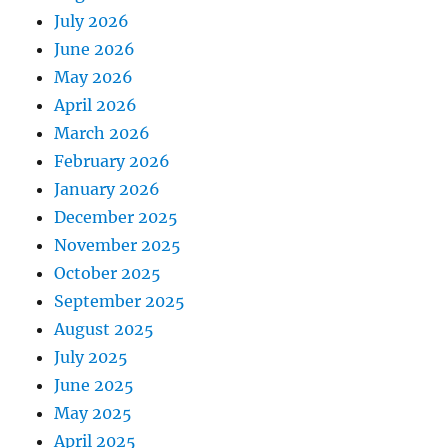
July 2026
June 2026
May 2026
April 2026
March 2026
February 2026
January 2026
December 2025
November 2025
October 2025
September 2025
August 2025
July 2025
June 2025
May 2025
April 2025