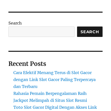
Search
SEARCH
Recent Posts
Cara Efektif Menang Terus di Slot Gacor
dengan Link Slot Gacor Paling Terpercaya
dan Terbaru
Rahasia Pemain Berpengalaman Raih
Jackpot Melimpah di Situs Slot Resmi
Toto Slot Gacor Digital Dengan Akses Link