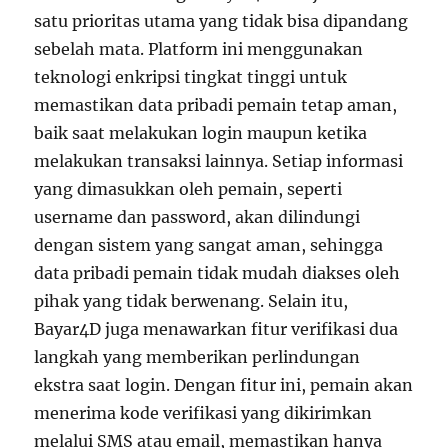
satu prioritas utama yang tidak bisa dipandang
sebelah mata. Platform ini menggunakan
teknologi enkripsi tingkat tinggi untuk
memastikan data pribadi pemain tetap aman,
baik saat melakukan login maupun ketika
melakukan transaksi lainnya. Setiap informasi
yang dimasukkan oleh pemain, seperti
username dan password, akan dilindungi
dengan sistem yang sangat aman, sehingga
data pribadi pemain tidak mudah diakses oleh
pihak yang tidak berwenang. Selain itu,
Bayar4D juga menawarkan fitur verifikasi dua
langkah yang memberikan perlindungan
ekstra saat login. Dengan fitur ini, pemain akan
menerima kode verifikasi yang dikirimkan
melalui SMS atau email, memastikan hanya