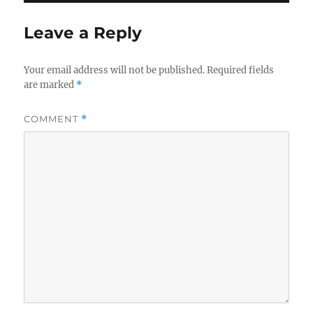
Leave a Reply
Your email address will not be published.
Required fields
are marked
*
COMMENT
*