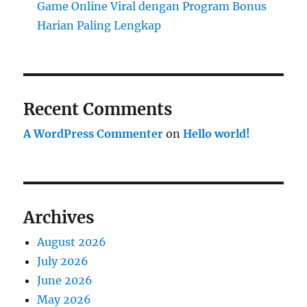
Game Online Viral dengan Program Bonus
Harian Paling Lengkap
Recent Comments
A WordPress Commenter
on
Hello world!
Archives
August 2026
July 2026
June 2026
May 2026