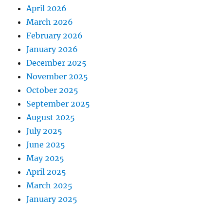
April 2026
March 2026
February 2026
January 2026
December 2025
November 2025
October 2025
September 2025
August 2025
July 2025
June 2025
May 2025
April 2025
March 2025
January 2025